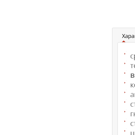
Хара
с
т
в
к
а
с
г
с
ц