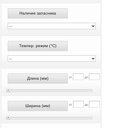
Наличие запасника
Темпер. режим
(°С)
от
до
Длина
(мм)
от
до
Ширина
(мм)