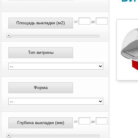
от
до
Площадь выкладки
(м2)
Тип витрины
Форма
от
до
Глубина выкладки
(мм)