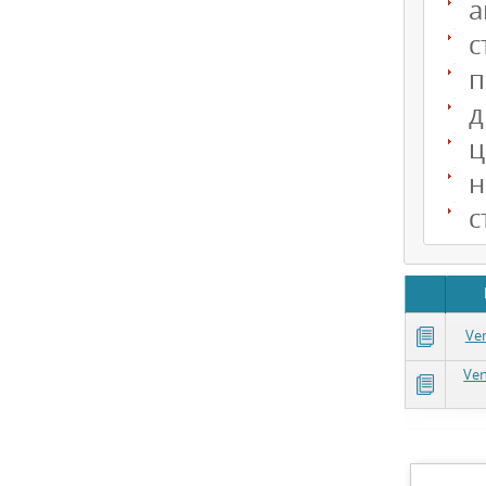
а
с
п
д
ц
н
с
Ve
Ven