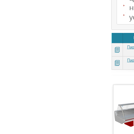
н
у
Пар
Пар