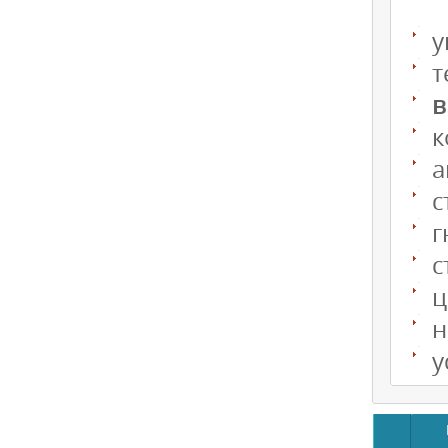
у
т
в
к
а
с
г
с
ц
н
у