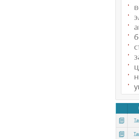
в
э
а
б
с
з
ц
н
у
Та
Та