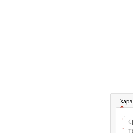
Хара
с
т