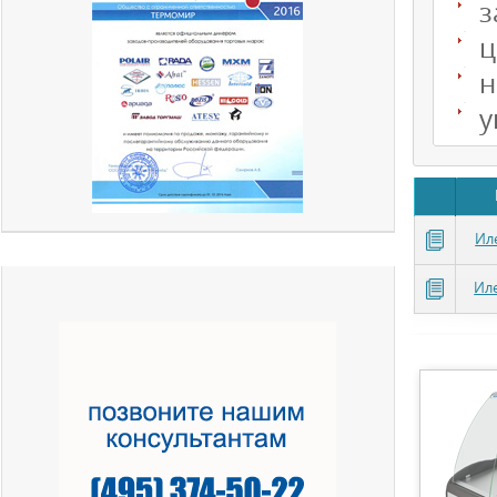
з
ц
н
у
Ил
Ил