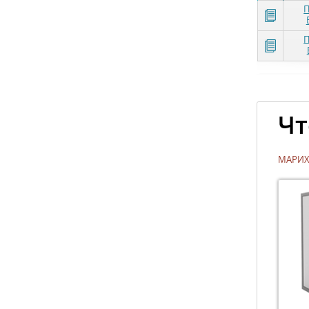
П
П
Чт
МАРИХ