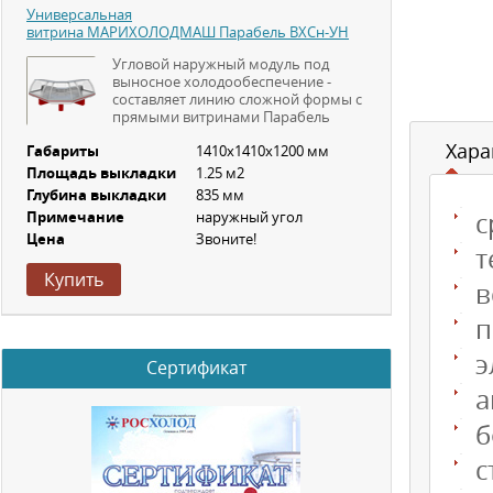
Универсальная
витрина МАРИХОЛОДМАШ Парабель ВХСн-УН
Угловой наружный модуль под
выносное холодообеспечение -
составляет линию сложной формы с
прямыми витринами Парабель
Хара
Габариты
1410х1410х1200 мм
Площадь выкладки
1.25 м2
Глубина выкладки
835 мм
с
Примечание
наружный угол
Цена
Звоните!
т
Купить
в
п
э
Сертификат
а
б
с