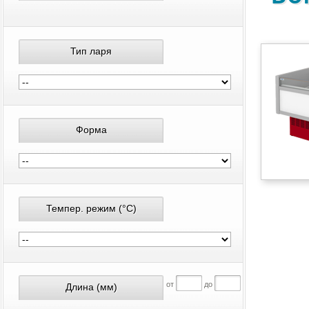
Тип ларя
Форма
Темпер. режим
(°С)
от
до
Длина
(мм)