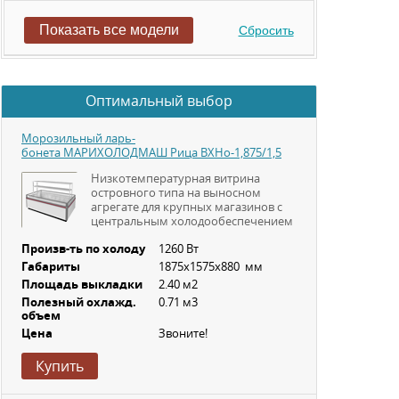
Показать все модели
Сбросить
Оптимальный выбор
Морозильный ларь-
бонета МАРИХОЛОДМАШ Рица ВХНо-1,875/1,5
Низкотемпературная витрина
островного типа на выносном
агрегате для крупных магазинов с
центральным холодообеспечением
Произв-ть по холоду
1260 Вт
Габариты
1875х1575х880 мм
Площадь выкладки
2.40 м2
Полезный охлажд.
0.71 м3
объем
Цена
Звоните!
Купить