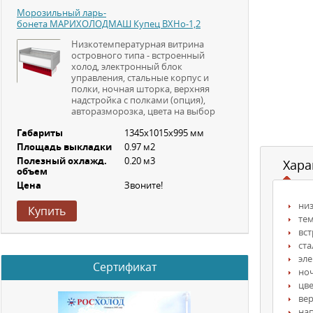
Морозильный ларь-
бонета МАРИХОЛОДМАШ Купец ВХНо-1,2
Низкотемпературная витрина
островного типа - встроенный
холод, электронный блок
управления, стальные корпус и
полки, ночная шторка, верхняя
надстройка с полками (опция),
авторазморозка, цвета на выбор
Габариты
1345х1015х995 мм
Площадь выкладки
0.97 м2
Полезный охлажд.
0.20 м3
Хара
объем
Цена
Звоните!
ни
Купить
те
вс
ст
эл
Сертификат
но
цв
вер
на