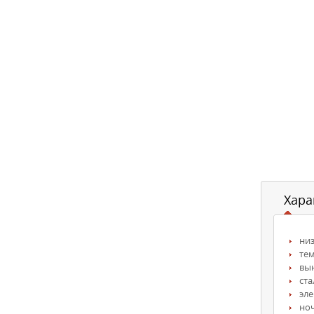
Хара
ни
те
вы
ст
эл
но