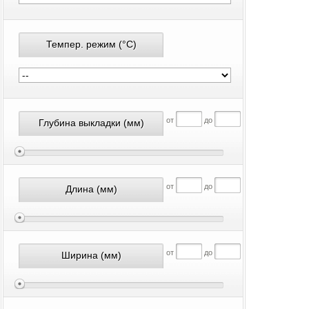
Темпер. режим
(°С)
от
до
Глубина выкладки
(мм)
от
до
Длина
(мм)
от
до
Ширина
(мм)