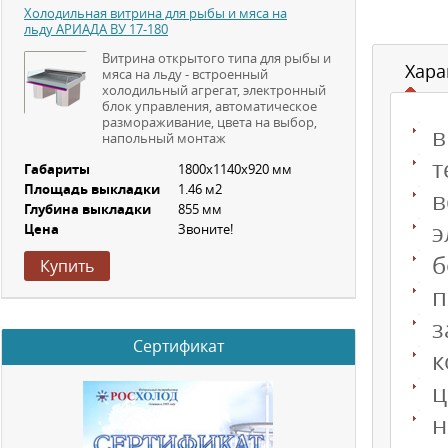
Холодильная витрина для рыбы и мяса на
льду АРИАДА ВУ 17-180
Витрина открытого типа для рыбы и
Хара
мяса на льду - встроенный
холодильный агрегат, электронный
блок управления, автоматическое
размораживание, цвета на выбор,
в
напольный монтаж
т
Габариты
1800х1140х920 мм
Площадь выкладки
1.46 м2
в
Глубина выкладки
855 мм
э
Цена
Звоните!
б
Купить
п
з
Сертификат
к
ц
н