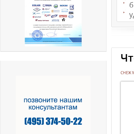
б
у
Чт
СНЕЖ 