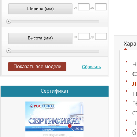
от
до
Ширина
(мм)
от
до
Высота
(мм)
Хара
н
Показать все модели
Сбросить
с
л
Сертификат
т
г
с
н
б