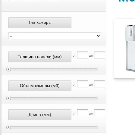
Тип камеры
от
до
Толщина панели
(мм)
от
до
Объем камеры
(м3)
от
до
Длина
(мм)