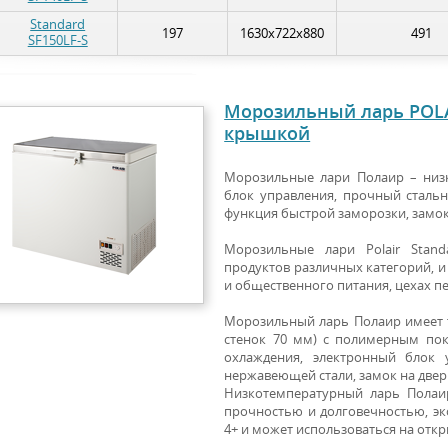
Standard
197
1630x722x880
491
SF150LF-S
Морозильный ларь POLA
крышкой
Морозильные лари Полаир – низ
блок управления, прочный стальн
функция быстрой заморозки, замо
Морозильные лари Polair Stan
продуктов различных категорий, 
и общественного питания, цехах п
Морозильный ларь Полаир имеет 
стенок 70 мм) с полимерным по
охлаждения, электронный блок 
нержавеющей стали, замок на двер
Низкотемпературный ларь Полаи
прочностью и долговечностью, эко
4+ и может использоваться на откр