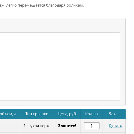
аж, легко перемещается благодаря роликам.
объем, л
Тип крышки
Цена, руб.
Кол-во
Заказ
Звоните!
Купить
1 глухая нерж.