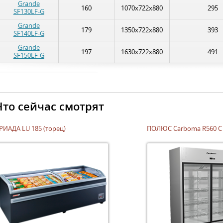
Grande
160
1070x722x880
295
SF130LF-G
Grande
179
1350x722x880
393
SF140LF-G
Grande
197
1630x722x880
491
SF150LF-G
Что сейчас смотрят
РИАДА LU 185 (торец)
ПОЛЮС Carboma R560 С