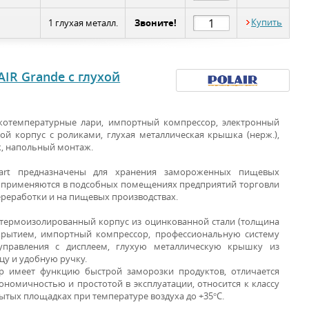
Звоните!
Купить
1 глухая металл.
IR Grande с глухой
котемпературные лари, импортный компрессор, электронный
ой корпус с роликами, глухая металлическая крышка (нерж.),
к, напольный монтаж.
dart предназначены для хранения замороженных пищевых
и применяются в подсобных помещениях предприятий торговли
ереработки и на пищевых производствах.
термоизолированный корпус из оцинкованной стали (толщина
крытием, импортный компрессор, профессиональную систему
управления с дисплеем, глухую металлическую крышку из
цу и удобную ручку.
р имеет функцию быстрой заморозки продуктов, отличается
номичностью и простотой в эксплуатации, относится к классу
ытых площадках при температуре воздуха до +35°С.