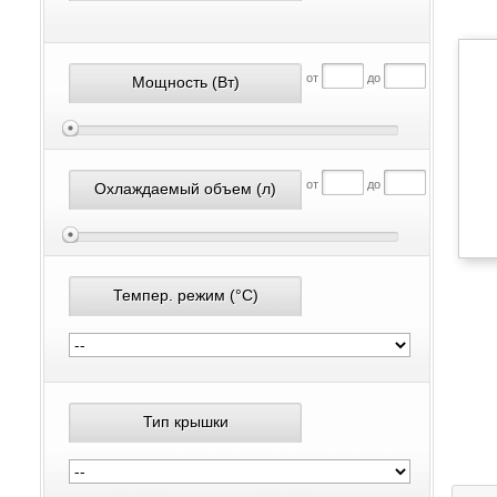
от
до
Мощность
(Вт)
от
до
Охлаждаемый объем
(л)
Темпер. режим
(°С)
Тип крышки