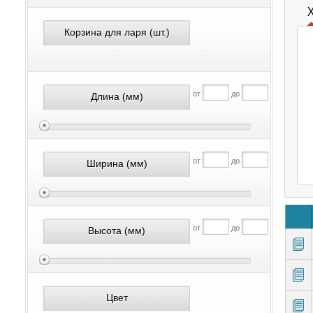
Корзина для ларя
(шт.)
от
до
Длина
(мм)
от
до
Ширина
(мм)
от
до
Высота
(мм)
Цвет