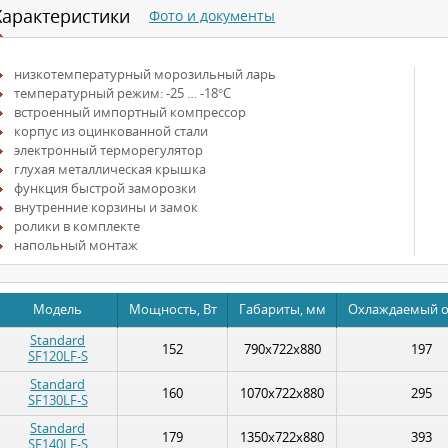
Характеристики
Фото и документы
низкотемпературный морозильный ларь
температурный режим: -25 … -18°С
встроенный импортный компрессор
корпус из оцинкованной стали
электронный терморегулятор
глухая металлическая крышка
функция быстрой заморозки
внутренние корзины и замок
ролики в комплекте
напольный монтаж
Модель
Мощность, Вт
Габариты, мм
Охлаждаемый о
Standard
152
790x722x880
197
SF120LF-S
Standard
160
1070x722x880
295
SF130LF-S
Standard
179
1350x722x880
393
SF140LF-S