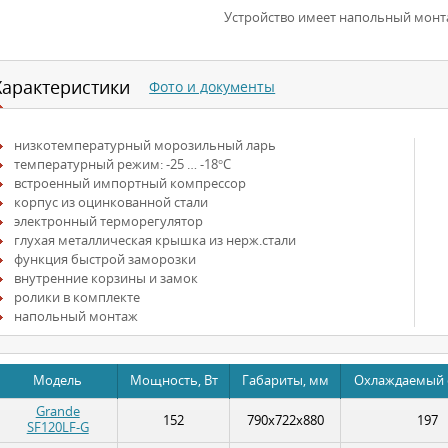
Устройство имеет напольный монт
Характеристики
Фото и документы
низкотемпературный морозильный ларь
температурный режим: -25 … -18°С
встроенный импортный компрессор
корпус из оцинкованной стали
электронный терморегулятор
глухая металлическая крышка из нерж.стали
функция быстрой заморозки
внутренние корзины и замок
ролики в комплекте
напольный монтаж
Модель
Мощность, Вт
Габариты, мм
Охлаждаемый 
Grande
152
790x722x880
197
SF120LF-G