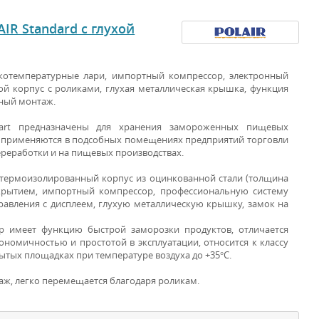
R Standard с глухой
котемпературные лари, импортный компрессор, электронный
ой корпус с роликами, глухая металлическая крышка, функция
ьный монтаж.
dart предназначены для хранения замороженных пищевых
ЛАРИ ДЛЯ
и применяются в подсобных помещениях предприятий торговли
ереработки и на пищевых производствах.
ЗАМОРОЗКИ
термоизолированный корпус из оцинкованной стали (толщина
крытием, импортный компрессор, профессиональную систему
равления с дисплеем, глухую металлическую крышку, замок на
р имеет функцию быстрой заморозки продуктов, отличается
номичностью и простотой в эксплуатации, относится к классу
ытых площадках при температуре воздуха до +35°С.
аж, легко перемещается благодаря роликам.