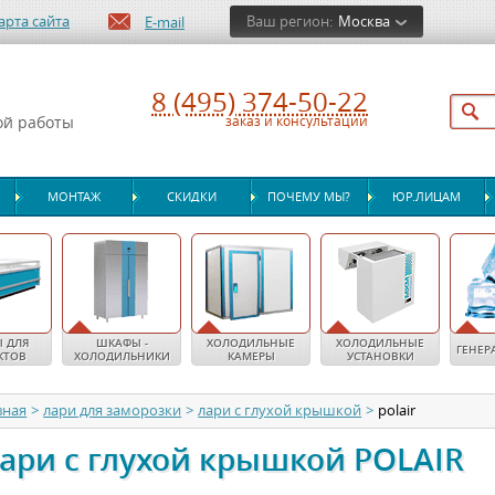
арта сайта
Ваш регион:
Москва
E-mail
8 (495) 374-50-22
ой работы
заказ и консультации
МОНТАЖ
СКИДКИ
ПОЧЕМУ МЫ?
ЮР.ЛИЦАМ
 ДЛЯ
ШКАФЫ -
ХОЛОДИЛЬНЫЕ
ХОЛОДИЛЬНЫЕ
ГЕНЕР
КТОВ
ХОЛОДИЛЬНИКИ
КАМЕРЫ
УСТАНОВКИ
вная
>
лари для заморозки
>
лари с глухой крышкой
>
polair
ари с глухой крышкой POLAIR