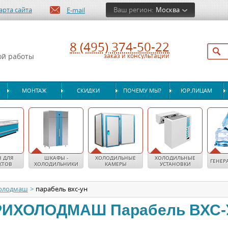
арта сайта
Ваш регион:
Москва
E-mail
8 (495) 374-50-22
ой работы
заказ и консультации
МОНТАЖ
СКИДКИ
ПОЧЕМУ МЫ?
ЮР.ЛИЦАМ
 ДЛЯ
ШКАФЫ -
ХОЛОДИЛЬНЫЕ
ХОЛОДИЛЬНЫЕ
ГЕНЕР
КТОВ
ХОЛОДИЛЬНИКИ
КАМЕРЫ
УСТАНОВКИ
олодмаш
>
парабель вхс-ун
РИХОЛОДМАШ
Парабель ВХС