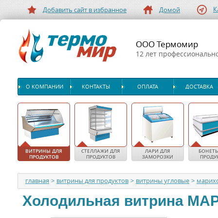
К
Добавить сайт в избранное
Домой
ООО Термомир
12 лет профессиональн
О КОМПАНИИ
КОНТАКТЫ
ОПЛАТА
ДОСТАВКА
ВИТРИНЫ ДЛЯ
СТЕЛЛАЖИ ДЛЯ
ЛАРИ ДЛЯ
БОНЕТЫ
ПРОДУКТОВ
ПРОДУКТОВ
ЗАМОРОЗКИ
ПРОДУ
главная
>
витрины для продуктов
>
витрины угловые
>
марих
Холодильная витрина
МА