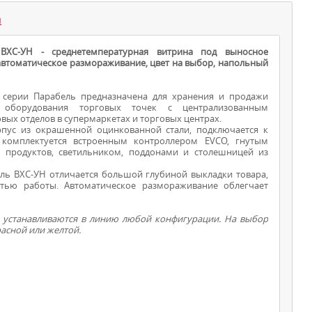
ы
ВХС-УН - среднетемпературная витрина под выносное
 автоматическое размораживание, цвет на выбор, напольный
 серии Парабель предназначена для хранения и продажи
оборудования торговых точек с централизованным
вых отделов в супермаркетах и торговых центрах.
ус из окрашенной оцинкованной стали, подключается к
ВИТРИНЫ ДЛЯ
 комплектуется встроенным контроллером EVCO, гнутым
 продуктов, светильником, поддонами и столешницей из
ПРОДУКТОВ
ь ВХС-УН отличается большой глубиной выкладки товара,
тью работы. Автоматическое размораживание облегчает
устанавливаются в линию любой конфигурации. На выбор
расной или желтой.