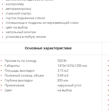
контроллер
авторазморозка
стальной корпус
гнутое подъемное стекло
столешница и поддоны из нержавеющей стали
цвет на выбор
напольный монтаж
установка в любую линию
Основные характеристики
Произв-ть по холоду
550 Вт
Габариты
1410х1410х1200 мм
Площадь выкладки
3.15 м2
Полезный охлажд. объем
0.69 м3
Глубина выкладки
835 мм
Примечание
наружный угол
Цвет
на выбор