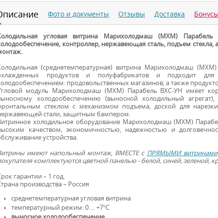
Описание
Фото и документы
Отзывы
Доставка
Бонус
Холодильная угловая витрина Марихолодмаш (МХМ) Парабель 
холодообеспечение, контроллер, нержавеющая сталь, подъем стекла,
монтаж.
Холодильная (среднетемпературная) витрина Марихолодмаш (МХМ)
охлажденных продуктов и полуфабрикатов и подходит для 
холодообеспечением: продовольственных магазинов, а также продукто
Угловой модуль Марихолодмаш (МХМ) Парабель ВХС-УН имеет корп
выносному холодообеспечению (выносной холодильный агрегат),
фронтальным стеклом с механизмом подъема, доской для нарезки
нержавеющей стали, защитным бампером.
Витринное холодильное оборудование Марихолодмаш (МХМ) Парабел
высоким качеством, экономичностью, надежностью и долговечнос
обслуживание устройства.
Витрины имеют напольный монтаж, ВМЕСТЕ с
ПРЯМЫМИ витринами
покупателя комплектуются цветной панелью - белой, синей, зеленой, к
Срок гарантии – 1 год.
Страна производства – Россия
среднетемпературная угловая витрина
температурный режим: 0 … +7°С
выносное холодообеспечение