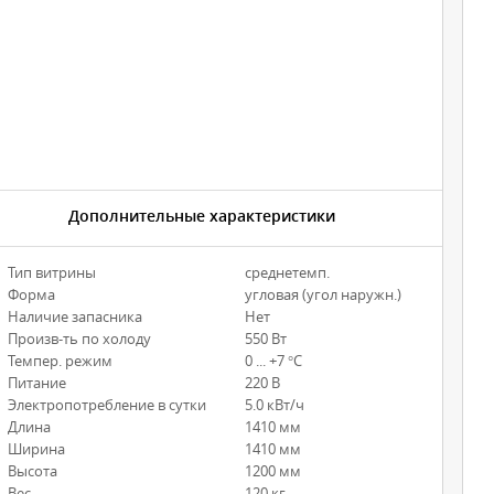
Дополнительные характеристики
Тип витрины
среднетемп.
Форма
угловая (угол наружн.)
Наличие запасника
Нет
Произв-ть по холоду
550 Вт
Темпер. режим
0 ... +7 °С
Питание
220 В
Электропотребление в сутки
5.0 кВт/ч
Длина
1410 мм
Ширина
1410 мм
Высота
1200 мм
Вес
120 кг