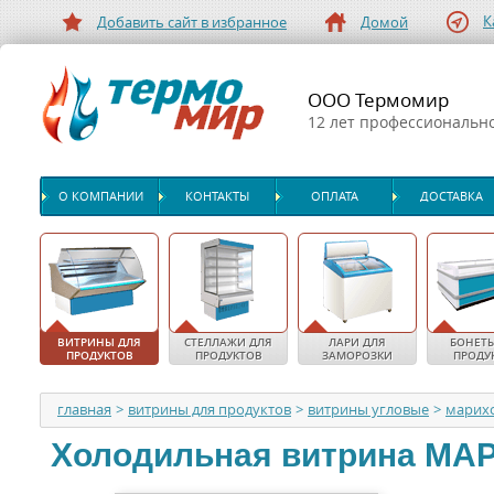
К
Добавить сайт в избранное
Домой
ООО Термомир
12 лет профессиональн
О КОМПАНИИ
КОНТАКТЫ
ОПЛАТА
ДОСТАВКА
ВИТРИНЫ ДЛЯ
СТЕЛЛАЖИ ДЛЯ
ЛАРИ ДЛЯ
БОНЕТЫ
ПРОДУКТОВ
ПРОДУКТОВ
ЗАМОРОЗКИ
ПРОДУ
главная
>
витрины для продуктов
>
витрины угловые
>
марих
Холодильная витрина
МА