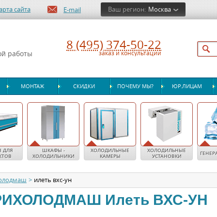
арта сайта
Ваш регион:
Москва
E-mail
8 (495) 374-50-22
ой работы
заказ и консультации
МОНТАЖ
СКИДКИ
ПОЧЕМУ МЫ?
ЮР.ЛИЦАМ
 ДЛЯ
ШКАФЫ -
ХОЛОДИЛЬНЫЕ
ХОЛОДИЛЬНЫЕ
ГЕНЕР
КТОВ
ХОЛОДИЛЬНИКИ
КАМЕРЫ
УСТАНОВКИ
олодмаш
>
илеть вхс-ун
РИХОЛОДМАШ
Илеть ВХС-УН