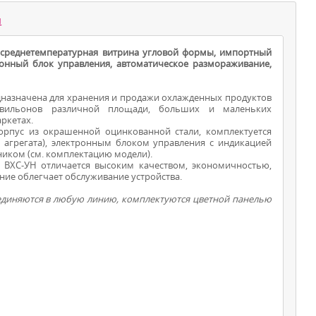
ы
 среднетемпературная витрина угловой формы, импортный
ронный блок управления, автоматическое размораживание,
назначена для хранения и продажи охлажденных продуктов
авильонов различной площади, больших и маленьких
ркетах.
рпус из окрашенной оцинкованной стали, комплектуется
ВИТРИНЫ ДЛЯ
агрегата), электронным блоком управления с индикацией
иком (см. комплектацию модели).
ПРОДУКТОВ
ВХС-УН отличается высоким качеством, экономичностью,
ие облегчает обслуживание устройства.
диняются в любую линию, комплектуются цветной панелью