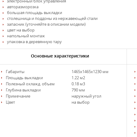
электронный блок управления
авторазморозка
большая площадь выкладки
столешница и поддоны из нержавеющей стали
запасник (уточняйте в описании модели)
цвет на выбор
напольный монтаж
упаковка в деревянную тару
Основные характеристики
Габариты
1465х1465х1230 мм
Площадь выкладки
1.22 м2
Полезный охлажд. объем
0.18 м3
Глубина выкладки
790 мм
Примечание
наружный угол
Цвет
на выбор