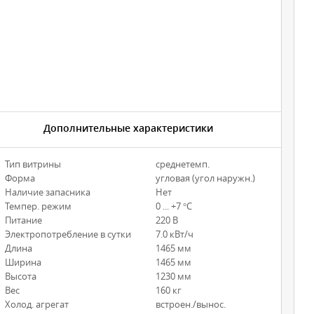
Дополнительные характеристики
Тип витрины
среднетемп.
Форма
угловая (угол наружн.)
Наличие запасника
Нет
Темпер. режим
0 ... +7 °С
Питание
220 В
Электропотребление в сутки
7.0 кВт/ч
Длина
1465 мм
Ширина
1465 мм
Высота
1230 мм
Вес
160 кг
Холод. агрегат
встроен./вынос.