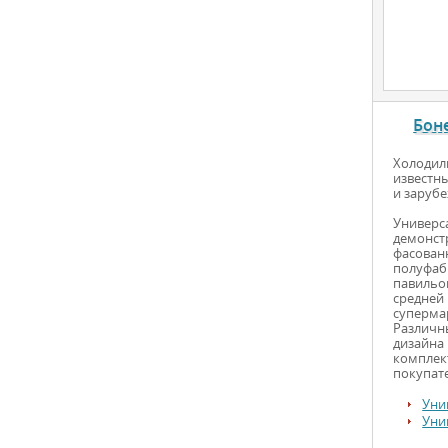
Бон
Холодил
известн
и заруб
Универс
демонс
фасова
полуфаб
павильо
средне
суперма
Различ
дизайна
комплек
покупате
Уни
Уни