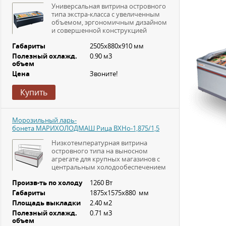
Универсальная витрина островного
типа экстра-класса с увеличенным
объемом, эргономичным дизайном
и совершенной конструкцией
Габариты
2505x880x910 мм
Полезный охлажд.
0.90 м3
объем
Цена
Звоните!
Купить
Морозильный ларь-
бонета МАРИХОЛОДМАШ Рица ВХНо-1,875/1,5
Низкотемпературная витрина
островного типа на выносном
агрегате для крупных магазинов с
центральным холодообеспечением
Произв-ть по холоду
1260 Вт
Габариты
1875х1575х880 мм
Площадь выкладки
2.40 м2
Полезный охлажд.
0.71 м3
объем