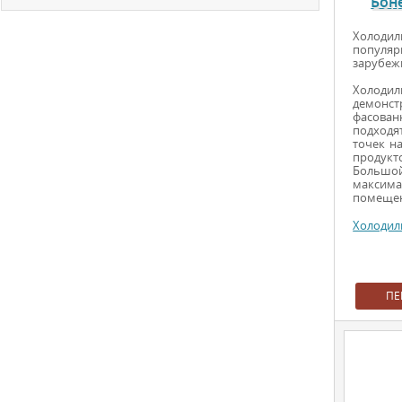
Бон
Холодил
популя
зарубеж
Холодил
демонс
фасова
подходя
точек н
продукт
Большой
максим
помещен
Холодил
ПЕ