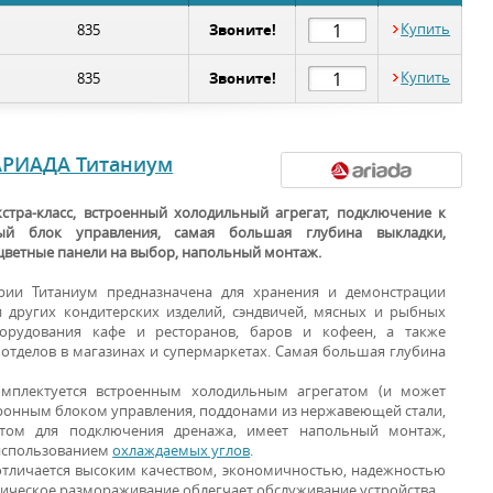
Звоните!
Купить
835
Звоните!
Купить
835
АРИАДА Титаниум
кстра-класс, встроенный холодильный агрегат, подключение к
ный блок управления, самая большая глубина выкладки,
цветные панели на выбор, напольный монтаж.
ерии Титаниум предназначена для хранения и демонстрации
 других кондитерских изделий, сэндвичей, мясных и рыбных
борудования кафе и ресторанов, баров и кофеен, а также
отделов в магазинах и супермаркетах. Самая большая глубина
омплектуется встроенным холодильным агрегатом (и может
тронным блоком управления, поддонами из нержавеющей стали,
ом для подключения дренажа, имеет напольный монтаж,
 использованием
охлаждаемых углов
.
отличается высоким качеством, экономичностью, надежностью
тическое размораживание облегчает обслуживание устройства.