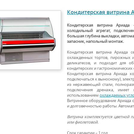
Кондитерская витрина 
Кондитерская витрина Ариада -
холодильный агрегат, подключе
большая глубина выкладки, автом
запасник, напольный монтаж.
Кондитерская витрина Ариада с
охлажденных тортов, пирожных и
деликатесов, и подходит для о
кондитерских и гастрономических 
Кондитерская витрина Ариада к
подключаться к выносному), элект
из нержавеющей стали, полнора
подключения дренажа, имеет 
использованием
охлаждаемых угл
Витринное оборудование Ариада 
и долговечностью работы. Автома
Витрина комплектуется цветной па
или фиолетовой.
Срок гарантии – 1 год.