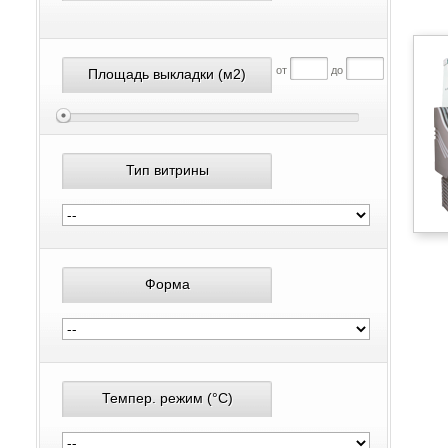
от
до
Площадь выкладки
(м2)
Тип витрины
Форма
Темпер. режим
(°С)