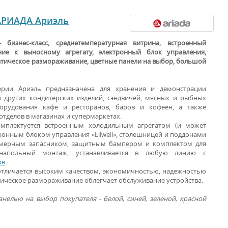
АРИАДА Ариэль
 бизнес-класс, среднетемпературная витрина, встроенный
ние к выносному агрегату, электронный блок управления,
атическое размораживание, цветные панели на выбор, большой
ерии Ариэль предназначена для хранения и демонстрации
 других кондитерских изделий, сэндвичей, мясных и рыбных
ВИТРИНЫ ДЛЯ
борудования кафе и ресторанов, баров и кофеен, а также
ПРОДУКТОВ
отделов в магазинах и супермаркетах.
омплектуется встроенным холодильным агрегатом (и может
ронным блоком управления «Eliwell», столешницей и поддонами
змерным запасником, защитным бампером и комплектом для
напольный монтаж, устанавливается в любую линию с
ов
.
отличается высоким качеством, экономичностью, надежностью
тическое размораживание облегчает обслуживание устройства.
нелью на выбор покупателя - белой, синей, зеленой, красной