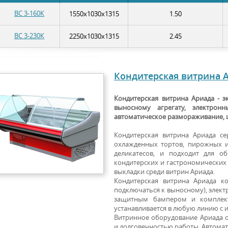
ВС 3-160К
1550х1030х1315
1.50
ВС 3-230К
2250х1030х1315
2.45
Кондитерская витрина 
Кондитерская витрина Ариада - э
выносному агрегату, электрон
автоматическое размораживание, 
Кондитерская витрина Ариада с
охлажденных тортов, пирожных и
деликатесов, и подходит для о
кондитерских и гастрономических 
выкладки среди витрин Ариада.
Кондитерская витрина Ариада к
подключаться к выносному), элек
защитным бампером и комплект
устанавливается в любую линию с
Витринное оборудование Ариада 
и долговечностью работы. Автома