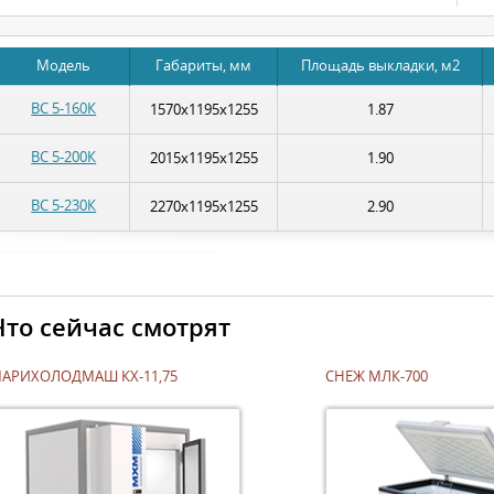
Модель
Габариты, мм
Площадь выкладки, м2
ВС 5-160К
1570х1195х1255
1.87
ВС 5-200К
2015х1195х1255
1.90
ВС 5-230К
2270х1195х1255
2.90
Что сейчас смотрят
АРИХОЛОДМАШ КХ-11,75
СНЕЖ МЛК-700