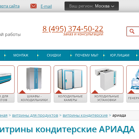
арта сайта
Ваш регион:
Москва
E-mail
8 (495) 374-50-22
ой работы
заказ и консультации
МОНТАЖ
СКИДКИ
ПОЧЕМУ МЫ?
ЮР.ЛИЦАМ
 ДЛЯ
ШКАФЫ -
ХОЛОДИЛЬНЫЕ
ХОЛОДИЛЬНЫЕ
ГЕНЕР
КТОВ
ХОЛОДИЛЬНИКИ
КАМЕРЫ
УСТАНОВКИ
вная
>
витрины для продуктов
>
витрины кондитерские
>
ариада
итрины кондитерские АРИАДА