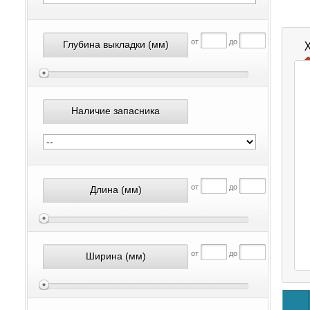
от
до
Глубина выкладки
(мм)
Наличие запасника
от
до
Длина
(мм)
от
до
Ширина
(мм)