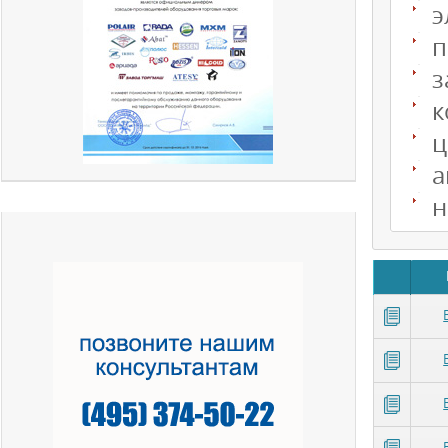
э
п
з
к
ц
а
н