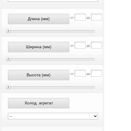
от
до
Длина
(мм)
от
до
Ширина
(мм)
от
до
Высота
(мм)
Холод. агрегат