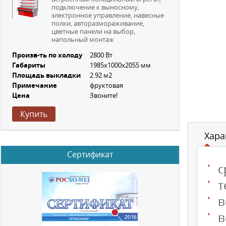
подключение к выносному,
электронное управление, навесные
полки, авторазмораживание,
цветные панели на выбор,
напольный монтаж
Произв-ть по холоду
2800 Вт
Габариты
1985х1000х2055 мм
Площадь выкладки
2.92 м2
Примечание
фруктовая
Цена
Звоните!
Купить
Хара
Сертификат
с
т
в
в