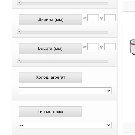
от
до
Ширина
(мм)
от
до
Высота
(мм)
Холод. агрегат
Тип монтажа