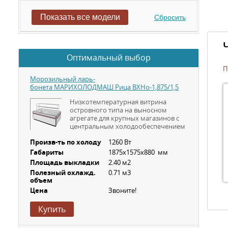
Показать все модели
Сбросить
Оптимальный выбор
П
Морозильный ларь-
бонета МАРИХОЛОДМАШ Рица ВХНо-1,875/1,5
Низкотемпературная витрина
островного типа на выносном
агрегате для крупных магазинов с
центральным холодообеспечением
Произв-ть по холоду
1260 Вт
Габариты
1875х1575х880 мм
Площадь выкладки
2.40 м2
Полезный охлажд.
0.71 м3
объем
Цена
Звоните!
Купить