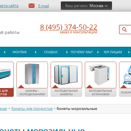
арта сайта
Ваш регион:
Москва
E-mail
8 (495) 374-50-22
ой работы
заказ и консультации
МОНТАЖ
СКИДКИ
ПОЧЕМУ МЫ?
ЮР.ЛИЦАМ
 ДЛЯ
ШКАФЫ -
ХОЛОДИЛЬНЫЕ
ХОЛОДИЛЬНЫЕ
ГЕНЕР
КТОВ
ХОЛОДИЛЬНИКИ
КАМЕРЫ
УСТАНОВКИ
вная
>
бонеты для продуктов
>
бонеты морозильные
онеты морозильные