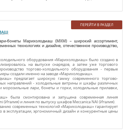
ПЕРЕЙТИ В РАЗДЕЛ
ДМАШ
лари-бонеты Марихолодмаш (МХМ) – широкий ассортимент,
менных технологиях и дизайне, отечественное производство,
-холодильного оборудования «Марихолодмаш» было создано в
ализировалось на выпуске снарядов, а затем уже торгового
производство торгово-холодильного оборудования - первые
меры создали именно на заводе «Марихолодмаш».
дмаш» предлагает широкую гамму современного торгово-
ных направлений - холодильные витрины и шкафы различных
 морозильные лари, бонеты и горки, холодильные прилавки,
маш» была смонтирована и запущена современная линия
i (Италия) и линия по выпуску шкафов Meccanica NAI (Италия).
ованию современных технологий «Марихолодмаш» гарантирует
во в эксплуатации, эргономичный дизайн и конкурентные цены