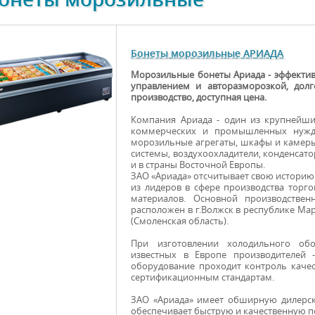
Бонеты морозильные АРИАДА
Морозильные бонеты Ариада - эффекти
управлением и авторазморозкой, долг
производство, доступная цена.
Компания Ариада - один из крупнейши
коммерческих и промышленных нужд.
морозильные агрегаты, шкафы и камеры,
системы, воздухоохладители, конденсато
и в страны Восточной Европы.
ЗАО «Ариада» отсчитывает свою историю 
из лидеров в сфере производства торг
материалов. Основной производстве
расположен в г.Волжск в республике Мар
(Смоленская область).
При изготовлении холодильного об
известных в Европе производителей - 
оборудование проходит контроль качес
сертификационным стандартам.
ЗАО «Ариада» имеет обширную дилерск
обеспечивает быструю и качественную п