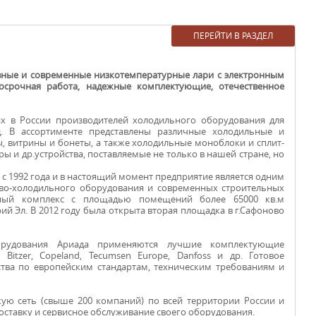
ПЕРЕЙТИ В РАЗДЕЛ
вные и современные низкотемпературные лари с электронным
осрочная работа, надежные комплектующие, отечественное
х в России производителей холодильного оборудования для
 В ассортименте представлены различные холодильные и
БОНЕТЫ ДЛЯ
 витрины и бонеты, а также холодильные моноблоки и сплит-
ры и др.устройства, поставляемые не только в нашей стране, но
ПРОДУКТОВ
с 1992 года и в настоящий момент предприятие является одним
ово-холодильного оборудования и современных строительных
нный комплекс с площадью помещений более 65000 кв.м
ий Эл. В 2012 году была открыта вторая площадка в г.Сафоново
орудования Ариада применяются лучшие комплектующие
Bitzer, Copeland, Tecumsen Europe, Danfoss и др. Готовое
тва по европейским стандартам, техническим требованиям и
ую сеть (свыше 200 компаний) по всей территории России и
оставку и сервисное обслуживание своего оборудования.