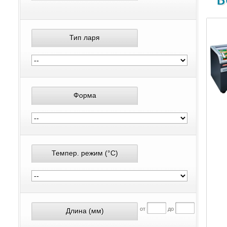
Тип ларя
Форма
Темпер. режим
(°С)
от
до
Длина
(мм)