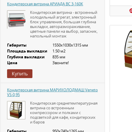
Кондитерская витрина АРИАДА ВС 3-160К
Кондитерская витрина - встроенный
холодильный агрегат, электронный
блок управления, большая глубина
выкладки, авторазмораживание,
цветные панели на выбор, запасник,
напольный монтаж
Габариты
1550х1030х1315 мм
Площадь выкладки
1.50 м2
Глубина выкладки
835 мм
Цена
Звоните!
Купить
Кондитерская витрина МАРИХОЛОДМАШ Veneto
VS-0,95
Кондитерская среднетемпературная
витрина со встроенным
компрессором и полками с
подсветкой для кафе, кондитерских
и баров
Габариты
950х740х1265 мм