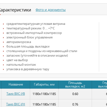
Характеристики
Фото и документы
среднетемпературная угловая витрина
температурный режим: 0 … +7°С
встроенный импортный компрессор
электронный блок управления
авторазморозка
большая площадь выкладки
столешница и поддоны из нержавеющей стали
запасник (уточняйте в описании модели)
цвет на выбор
напольный монтаж
упаковка в деревянную тару
Площадь
Гл
Название
Габариты, мм
выкладки, м2
выкла
Таир ВХС-УВ
1180х1180х1185
0.60
Таир ВХС-УН
1180х1180х1185
0.76