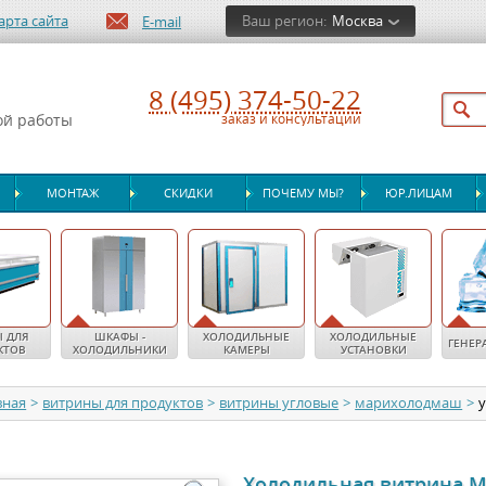
арта сайта
Ваш регион:
Москва
E-mail
8 (495) 374-50-22
ой работы
заказ и консультации
МОНТАЖ
СКИДКИ
ПОЧЕМУ МЫ?
ЮР.ЛИЦАМ
 ДЛЯ
ШКАФЫ -
ХОЛОДИЛЬНЫЕ
ХОЛОДИЛЬНЫЕ
ГЕНЕР
КТОВ
ХОЛОДИЛЬНИКИ
КАМЕРЫ
УСТАНОВКИ
вная
>
витрины для продуктов
>
витрины угловые
>
марихолодмаш
>
у
Холодильная витрина