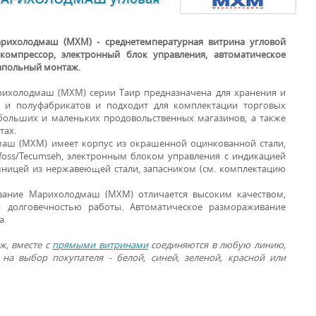
арихолодмаш (МХМ) - среднетемпературная витрина угловой
омпрессор, электронный блок управления, автоматическое
напольный монтаж.
рихолодмаш (МХМ) серии Таир предназначена для хранения и
 и полуфабрикатов и подходит для комплектации торговых
больших и маленьких продовольственных магазинов, а также
тах.
ВИТРИНЫ ДЛЯ
аш (МХМ) имеет корпус из окрашенной оцинкованной стали,
ПРОДУКТОВ
foss/Tecumseh, электронным блоком управления с индикацией
шницей из нержавеющей стали, запасником (см. комплектацию
вание Марихолодмаш (МХМ) отличается высоким качеством,
 долговечностью работы. Автоматическое размораживание
а.
, вместе с
прямыми витринами
соединяются в любую линию,
на выбор покупателя - белой, синей, зеленой, красной или