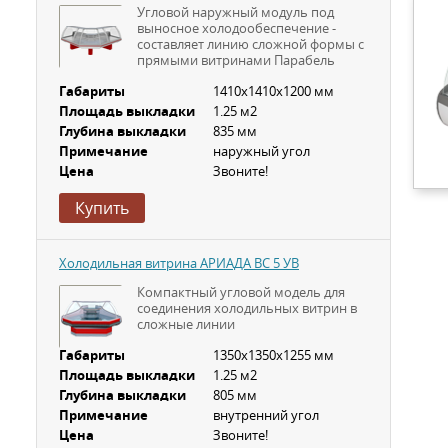
Угловой наружный модуль под
выносное холодообеспечение -
составляет линию сложной формы с
прямыми витринами Парабель
Габариты
1410х1410х1200 мм
Площадь выкладки
1.25 м2
Глубина выкладки
835 мм
Примечание
наружный угол
Цена
Звоните!
Купить
Холодильная витрина АРИАДА ВС 5 УВ
Компактный угловой модель для
соединения холодильных витрин в
сложные линии
Габариты
1350х1350х1255 мм
Площадь выкладки
1.25 м2
Глубина выкладки
805 мм
Примечание
внутренний угол
Цена
Звоните!