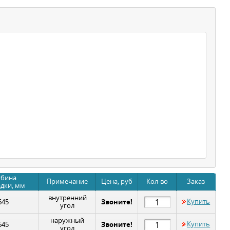
убина
Примечание
Цена, руб
Кол-во
Заказ
дки, мм
внутренний
Звоните!
Купить
645
угол
наружный
Звоните!
Купить
645
угол