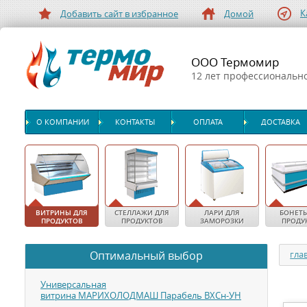
К
Добавить сайт в избранное
Домой
ООО Термомир
12 лет профессиональн
О КОМПАНИИ
КОНТАКТЫ
ОПЛАТА
ДОСТАВКА
ВИТРИНЫ ДЛЯ
СТЕЛЛАЖИ ДЛЯ
ЛАРИ ДЛЯ
БОНЕТЫ
ПРОДУКТОВ
ПРОДУКТОВ
ЗАМОРОЗКИ
ПРОДУ
Оптимальный выбор
гла
Универсальная
витрина МАРИХОЛОДМАШ Парабель ВХСн-УН