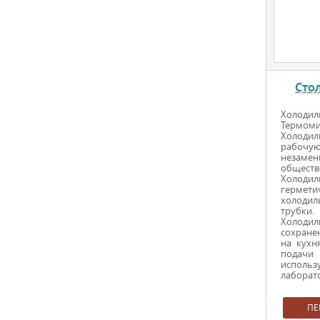
Сто
Холоди
Термоми
Холоди
рабочу
незаме
обществ
Холоди
гермети
холодил
трубки.
Холодил
сохране
на кухн
подачи 
исполь
лаборато
ПЕ