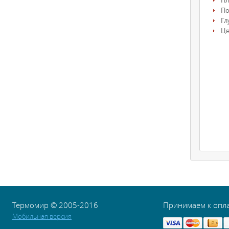
Пл
По
Гл
Цв
Термомир © 2005-2016
Принимаем к опл
Мобильная версия