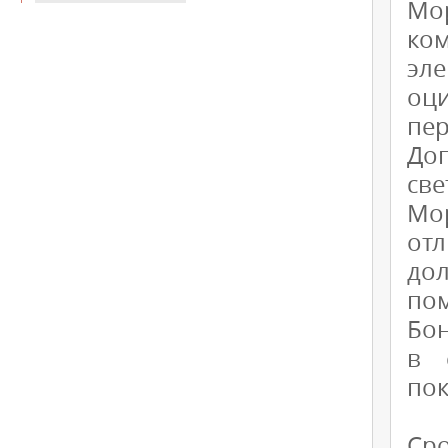
Мо
ко
эл
оци
пе
Доп
све
Мо
от
до
пом
Бон
в 
пок
Сро