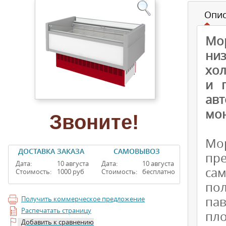
Опи
Мо
ни
хол
и 
ав
мо
Звоните!
Мо
ДОСТАВКА ЗАКАЗА
САМОВЫВОЗ
пр
Дата:
10 августа
Дата:
10 августа
са
Стоимость:
1000 руб
Стоимость:
бесплатно
по
пав
Получить коммерческое предложение
Распечатать страницу
пло
Добавить к сравнению