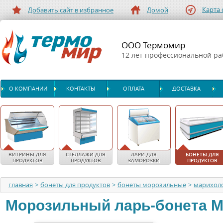
Карта 
Добавить сайт в избранное
Домой
ООО Термомир
12 лет профессиональной р
О КОМПАНИИ
КОНТАКТЫ
ОПЛАТА
ДОСТАВКА
ВИТРИНЫ ДЛЯ
СТЕЛЛАЖИ ДЛЯ
ЛАРИ ДЛЯ
БОНЕТЫ ДЛЯ
ПРОДУКТОВ
ПРОДУКТОВ
ЗАМОРОЗКИ
ПРОДУКТОВ
главная
>
бонеты для продуктов
>
бонеты морозильные
>
марихол
Морозильный ларь-бонета
М