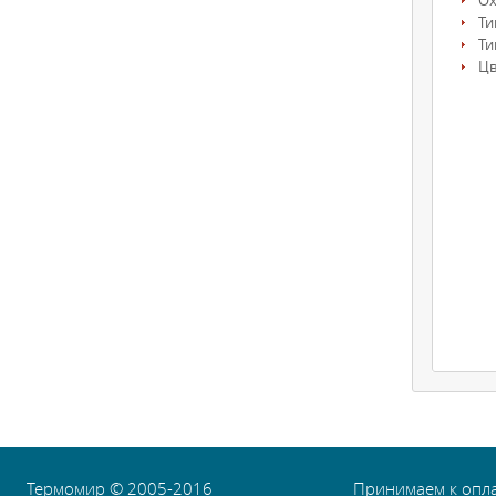
О
Ти
Ти
Цв
Термомир © 2005-2016
Принимаем к опл