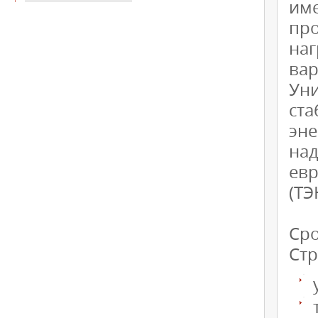
име
пр
наг
вар
Ун
ст
эн
на
евр
(ТЭ
Сро
Стр