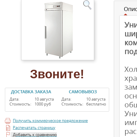
Опи
Ун
ши
ко
под
Хо
Звоните!
хр
за
ДОСТАВКА ЗАКАЗА
САМОВЫВОЗ
ос
Дата:
10 августа
Дата:
10 августа
общ
Стоимость:
1000 руб
Стоимость:
бесплатно
Ун
им
Получить коммерческое предложение
Распечатать страницу
ра
Добавить к сравнению