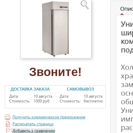
Опи
Ун
ши
ко
под
Хо
Звоните!
хр
за
ДОСТАВКА ЗАКАЗА
САМОВЫВОЗ
ос
Дата:
10 августа
Дата:
10 августа
общ
Стоимость:
1000 руб
Стоимость:
бесплатно
Уни
им
Получить коммерческое предложение
Распечатать страницу
ра
Добавить к сравнению