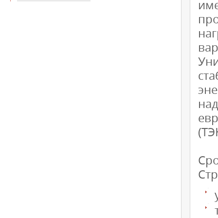
име
пр
наг
вар
Ун
ст
эн
на
евр
(ТЭ
Сро
Стр