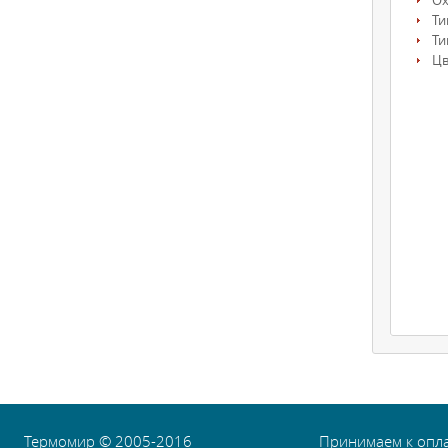
О
Ти
Ти
Цв
Термомир © 2005-2016
Принимаем к опл