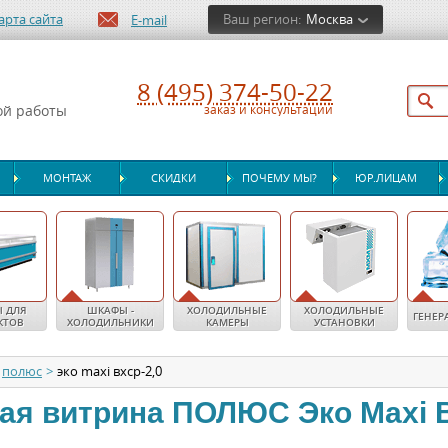
арта сайта
Ваш регион:
Москва
E-mail
8 (495) 374-50-22
ой работы
заказ и консультации
МОНТАЖ
СКИДКИ
ПОЧЕМУ МЫ?
ЮР.ЛИЦАМ
 ДЛЯ
ШКАФЫ -
ХОЛОДИЛЬНЫЕ
ХОЛОДИЛЬНЫЕ
ГЕНЕР
КТОВ
ХОЛОДИЛЬНИКИ
КАМЕРЫ
УСТАНОВКИ
полюс
>
эко maxi вхср-2,0
ая витрина
ПОЛЮС
Эко Maxi 