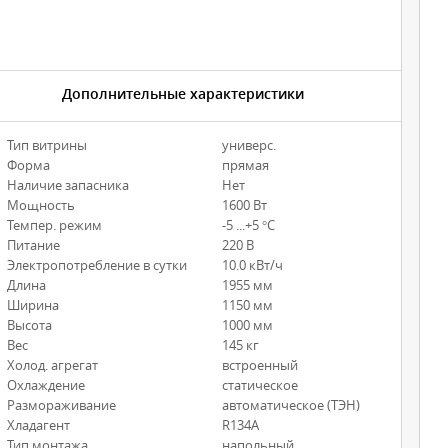
Дополнительные характеристики
Тип витрины
универс.
Форма
прямая
Наличие запасника
Нет
Мощность
1600 Вт
Темпер. режим
-5 ...+5 °С
Питание
220 В
Электропотребление в сутки
10.0 кВт/ч
Длина
1955 мм
Ширина
1150 мм
Высота
1000 мм
Вес
145 кг
Холод. агрегат
встроенный
Охлаждение
статическое
Размораживание
автоматическое (ТЭН)
Хладагент
R134А
Тип монтажа
напольный