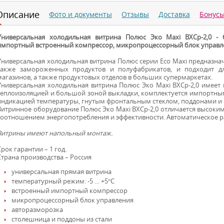
Описание
Фото и документы
Отзывы
Доставка
Бонус
Универсальная холодильная витрина Полюс Эко Maxi ВХСр-2,0 -
импортный встроенный компрессор, микропроцессорный блок управле
Универсальная холодильная витрина Полюс серии Eco Maxi предназна
также замороженных продуктов и полуфабрикатов, и подходит д
магазинов, а также продуктовых отделов в больших супермаркетах.
Универсальная холодильная витрина Полюс Эко Maxi ВХСр-2,0 имеет
теплоизоляцией и большой зоной выкладки, комплектуется импортн
индикацией температуры, гнутым фронтальным стеклом, поддонами и
Витринное оборудование Полюс Эко Maxi ВХСр-2,0 отличается высок
соотношением энергопотребления и эффективности. Автоматическое р
Витрины имеют напольный монтаж.
Срок гарантии – 1 год.
Страна производства – Россия
универсальная прямая витрина
температурный режим: -5 … +5°С
встроенный импортный компрессор
микропроцессорный блок управления
авторазморозка
столешница и поддоны из стали