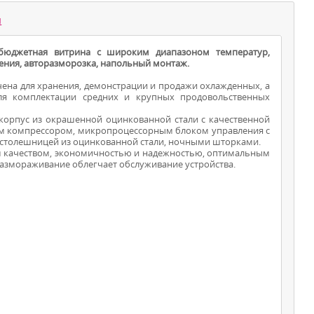
ы
 бюджетная витрина с широким диапазоном температур,
ния, авторазморозка, напольный монтаж.
чена для хранения, демонстрации и продажи охлажденных, а
ля комплектации средних и крупных продовольственных
 корпус из окрашенной оцинкованной стали с качественной
ым компрессором, микропроцессорным блоком управления с
ВИТРИНЫ ДЛЯ
 столешницей из оцинкованной стали, ночными шторками.
им качеством, экономичностью и надежностью, оптимальным
ПРОДУКТОВ
азмораживание облегчает обслуживание устройства.