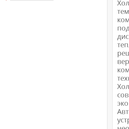
Хо
те
ко
по
ди
те
ре
вер
ко
тех
Хо
со
эк
Ав
ус
не