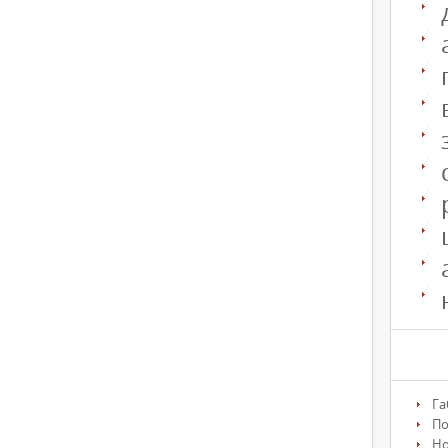
Га
По
Но