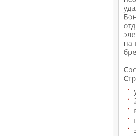
уда
Бо
от
эл
па
бр
Сро
Стр