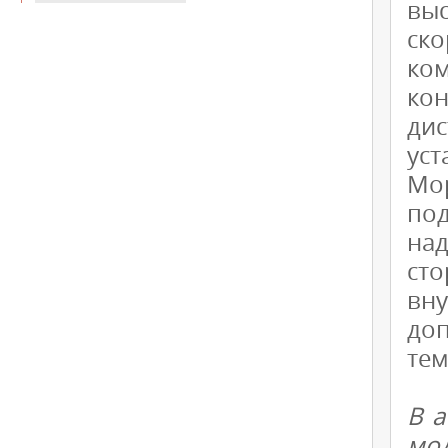
вы
ск
ко
ко
ди
уст
Мор
по
на
сто
вн
доп
тем
В а
мо