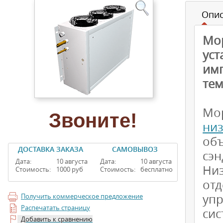
Опи
Мор
ус
имп
тем
Мо
Звоните!
ни
об
ДОСТАВКА ЗАКАЗА
САМОВЫВОЗ
сэн
Дата:
10 августа
Дата:
10 августа
Ни
Стоимость:
1000 руб
Стоимость:
бесплатно
от
упр
Получить коммерческое предложение
Распечатать страницу
си
Добавить к сравнению