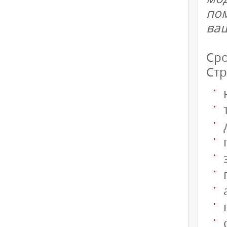
по
ва
Сро
Стр