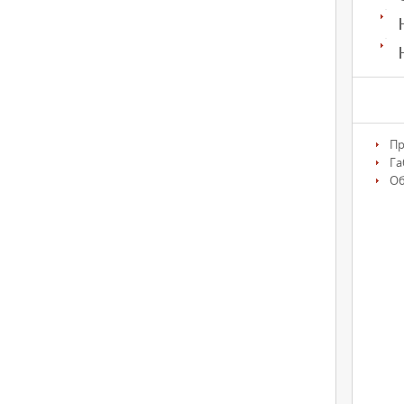
Пр
Га
О