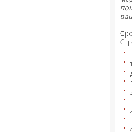
по
ва
Сро
Стр