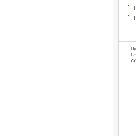
Пр
Га
О