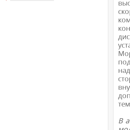
вы
ск
ко
ко
ди
уст
Мор
по
на
сто
вн
доп
тем
В а
мо