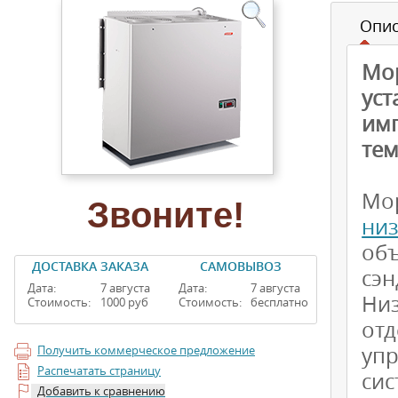
Опи
Мор
ус
имп
тем
Мо
Звоните!
ни
об
ДОСТАВКА ЗАКАЗА
САМОВЫВОЗ
сэн
Дата:
7 августа
Дата:
7 августа
Ни
Стоимость:
1000 руб
Стоимость:
бесплатно
от
упр
Получить коммерческое предложение
Распечатать страницу
си
Добавить к сравнению