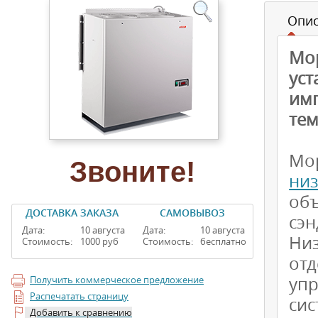
Опи
Мо
ус
имп
тем
Мо
Звоните!
ни
об
ДОСТАВКА ЗАКАЗА
САМОВЫВОЗ
сэн
Дата:
10 августа
Дата:
10 августа
Ни
Стоимость:
1000 руб
Стоимость:
бесплатно
от
упр
Получить коммерческое предложение
Распечатать страницу
си
Добавить к сравнению