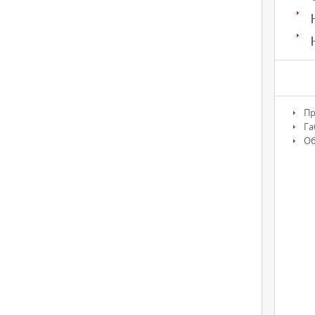
Пр
Га
О