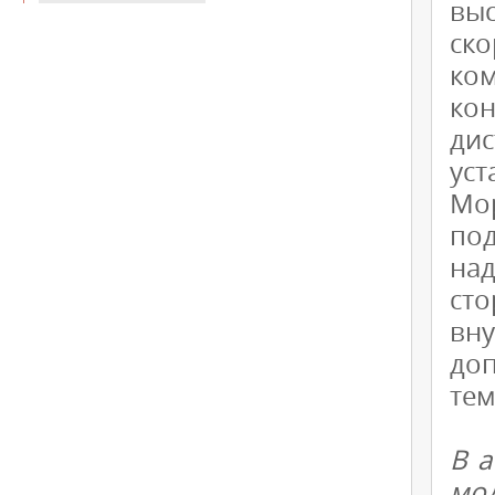
вы
ск
ко
ко
ди
уст
Мор
по
на
сто
вн
доп
тем
В а
мо