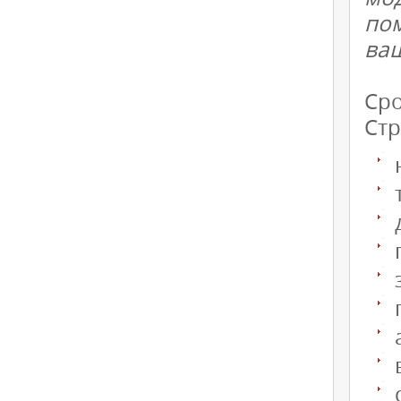
по
ва
Сро
Стр