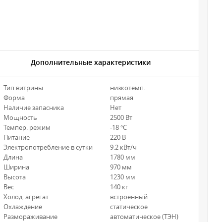
Дополнительные характеристики
Тип витрины
низкотемп.
Форма
прямая
Наличие запасника
Нет
Мощность
2500 Вт
Темпер. режим
-18 °С
Питание
220 В
Электропотребление в сутки
9.2 кВт/ч
Длина
1780 мм
Ширина
970 мм
Высота
1230 мм
Вес
140 кг
Холод. агрегат
встроенный
Охлаждение
статическое
Размораживание
автоматическое (ТЭН)