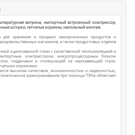
ы
емпературная витрина, импортный встроенный компрессор,
очные шторки, сетчатые корзины, напольный монтаж.
на для хранения и продажи замороженных продуктов и
продовольственных магазинов, а также продуктовых отделов
нной оцинкованной стали с качественной теплоизоляцией и
 импортным компрессором, микропроцессорным блоком
ВИТРИНЫ ДЛЯ
клом, поддонами и столешницей из нержавеющей стали,
тчатыми корзинами.
ПРОДУКТОВ
ется высоким качеством, экономичностью и надежностью,
томатическое размораживание при помощи ТЭНа облегчает