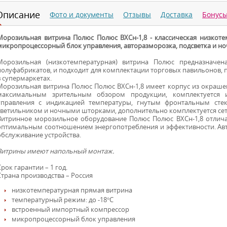
Описание
Фото и документы
Отзывы
Доставка
Бонус
Морозильная витрина Полюс Полюс ВХСн-1,8 - классическая низкот
микропроцессорный блок управления, авторазморозка, подсветка и н
Морозильная (низкотемпературная) витрина Полюс предназначе
полуфабрикатов, и подходит для комплектации торговых павильонов, 
в супермаркетах.
Морозильная витрина Полюс Полюс ВХСн-1,8 имеет корпус из окраше
максимальным зрительным обзором продукции, комплектуется
управления с индикацией температуры, гнутым фронтальным сте
светильником и ночными шторками, дополнительно комплектуется се
Витринное морозильное оборудование Полюс Полюс ВХСн-1,8 отлича
оптимальным соотношением энергопотребления и эффективности. Ав
обслуживание устройства.
Витрины имеют напольный монтаж.
Срок гарантии – 1 год.
Страна производства – Россия
низкотемпературная прямая витрина
температурный режим: до -18°С
встроенный импортный компрессор
микропроцессорный блок управления