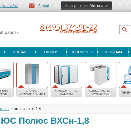
арта сайта
Ваш регион:
Москва
E-mail
8 (495) 374-50-22
ой работы
заказ и консультации
МОНТАЖ
СКИДКИ
ПОЧЕМУ МЫ?
ЮР.ЛИЦАМ
 ДЛЯ
ШКАФЫ -
ХОЛОДИЛЬНЫЕ
ХОЛОДИЛЬНЫЕ
ГЕНЕР
КТОВ
ХОЛОДИЛЬНИКИ
КАМЕРЫ
УСТАНОВКИ
олюс
>
полюс вхсн-1,8
ЛЮС
Полюс ВХСн-1,8