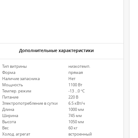
Дополнительные характеристики
Тип витрины
низкотемп.
Форма
прямая
Наличие запасника
Нет
Мощность
1100 Вт
Темпер. режим
-13 ...0 °С
Питание
220 В
Электропотребление в сутки
6.5 кВт/ч
Длина
1000 мм
Ширина
745 мм
Высота
1050 мм
Вес
60 кг
Холод. агрегат
встроенный