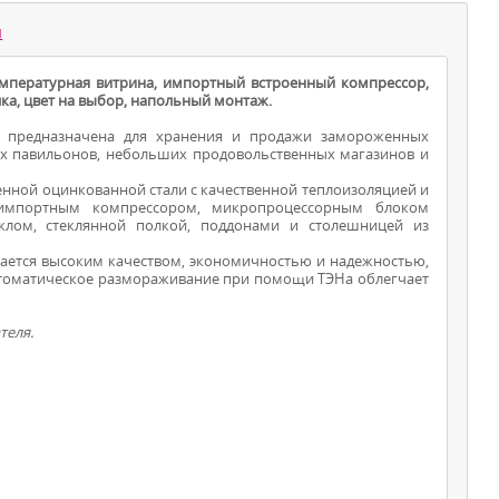
ы
емпературная витрина, импортный встроенный компрессор,
ка, цвет на выбор, напольный монтаж.
i предназначена для хранения и продажи замороженных
ых павильонов, небольших продовольственных магазинов и
енной оцинкованной стали с качественной теплоизоляцией и
 импортным компрессором, микропроцессорным блоком
ВИТРИНЫ ДЛЯ
клом, стеклянной полкой, поддонами и столешницей из
ПРОДУКТОВ
чается высоким качеством, экономичностью и надежностью,
томатическое размораживание при помощи ТЭНа облегчает
теля.