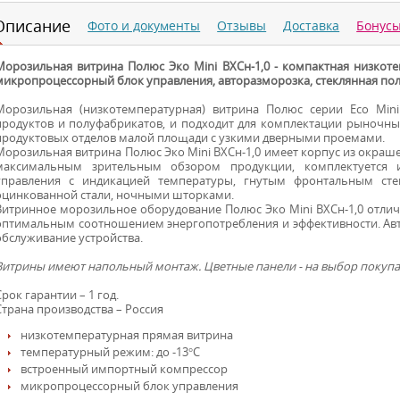
Описание
Фото и документы
Отзывы
Доставка
Бонус
Морозильная витрина Полюс Эко Mini ВХСн-1,0 - компактная низкот
микропроцессорный блок управления, авторазморозка, стеклянная пол
Морозильная (низкотемпературная) витрина Полюс серии Eco Min
продуктов и полуфабрикатов, и подходит для комплектации рыночн
продуктовых отделов малой площади с узкими дверными проемами.
Морозильная витрина Полюс Эко Mini ВХСн-1,0 имеет корпус из окраш
максимальным зрительным обзором продукции, комплектуется
управления с индикацией температуры, гнутым фронтальным сте
оцинкованной стали, ночными шторками.
Витринное морозильное оборудование Полюс Эко Mini ВХСн-1,0 отли
оптимальным соотношением энергопотребления и эффективности. Ав
обслуживание устройства.
Витрины имеют напольный монтаж. Цветные панели - на выбор покупа
Срок гарантии – 1 год.
Страна производства – Россия
низкотемпературная прямая витрина
температурный режим: до -13°С
встроенный импортный компрессор
микропроцессорный блок управления