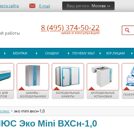
арта сайта
Ваш регион:
Москва
E-mail
8 (495) 374-50-22
ой работы
заказ и консультации
МОНТАЖ
СКИДКИ
ПОЧЕМУ МЫ?
ЮР.ЛИЦАМ
 ДЛЯ
ШКАФЫ -
ХОЛОДИЛЬНЫЕ
ХОЛОДИЛЬНЫЕ
ГЕНЕР
КТОВ
ХОЛОДИЛЬНИКИ
КАМЕРЫ
УСТАНОВКИ
олюс
>
эко mini вхсн-1,0
ЛЮС
Эко Mini ВХСн-1,0