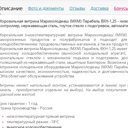
Описание
Фото и документы
Отзывы
Доставка
Бонус
Морозильная витрина Марихолодмаш (МХМ) Парабель ВХН-1,25 - низк
контроллер, нержавеющая сталь, гнутое стекло с подогревом, автомат
Морозильная (низкотемпературная) витрина Марихолодмаш (МХМ) 
замороженных продуктов и полуфабрикатов и подходит для
холодообеспечением: продовольственных магазинов, а также продукто
Морозильная витрина Марихолодмаш (МХМ) Парабель ВХН-1,25 имеет 
выносному холодообеспечению (выносной холодильный агрегат),
фронтальным стеклом с механизмом подъема и подогревом, доск
столешницей из нержавеющей стали, защитным бампером. Возможна ус
Витринное холодильное оборудование Марихолодмаш (МХМ) Парабель
высоким качеством, экономичностью, надежностью и долговечнос
ТЭНа облегчает обслуживание устройства.
Витрины имеют напольный монтаж, устанавливаются в линию при п
панель - приобретается отдельно на выбор). На выбор покупателя 
красной или желтой.
Срок гарантии – 1 год.
Страна производства – Россия
низкотемпературная прямая витрина
температурный режим: -18°С
выносное холодообеспечение