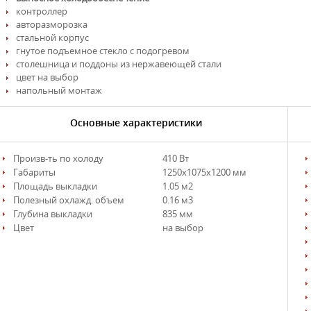
контроллер
авторазморозка
стальной корпус
гнутое подъемное стекло с подогревом
столешница и поддоны из нержавеющей стали
цвет на выбор
напольный монтаж
Основные характеристики
Произв-ть по холоду
410 Вт
Габариты
1250х1075х1200 мм
Площадь выкладки
1.05 м2
Полезный охлажд. объем
0.16 м3
Глубина выкладки
835 мм
Цвет
на выбор