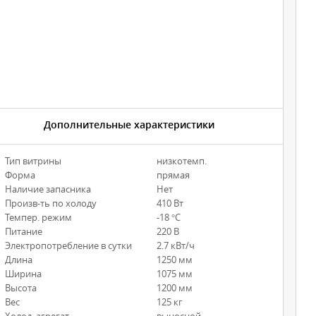
Дополнительные характеристики
Тип витрины
низкотемп.
Форма
прямая
Наличие запасника
Нет
Произв-ть по холоду
410 Вт
Темпер. режим
-18 °С
Питание
220 В
Электропотребление в сутки
2.7 кВт/ч
Длина
1250 мм
Ширина
1075 мм
Высота
1200 мм
Вес
125 кг