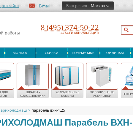
арта сайта
Ваш регион:
Москва
E-mail
8 (495) 374-50-22
ой работы
заказ и консультации
МОНТАЖ
СКИДКИ
ПОЧЕМУ МЫ?
ЮР.ЛИЦАМ
 ДЛЯ
ШКАФЫ -
ХОЛОДИЛЬНЫЕ
ХОЛОДИЛЬНЫЕ
ГЕНЕР
КТОВ
ХОЛОДИЛЬНИКИ
КАМЕРЫ
УСТАНОВКИ
марихолодмаш
>
парабель вхн-1,25
РИХОЛОДМАШ
Парабель ВХН-