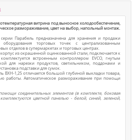
ы
отемпературная витрина под выносное холодообеспечение,
ическое размораживание, цвет на выбор, напольный монтаж.
серии Парабель предназначена для хранения и продажи
 оборудования торговых точек с централизованным
вых отделов в супермаркетах и торговых центрах.
корпус из окрашенной оцинкованной стали, подключается к
 комплектуется встроенным контроллером EVCO, гнутым
ВИТРИНЫ ДЛЯ
ой для нарезки продуктов, светильником, поддонами и
тановка подставки для сумок.
ПРОДУКТОВ
 ВХН-1,25 отличается большой глубиной выкладки товара,
тью работы. Автоматическое размораживание при помощи
омощи соединительных элементов (в комплекте, боковая
комплектуются цветной панелью - белой, синей, зеленой,