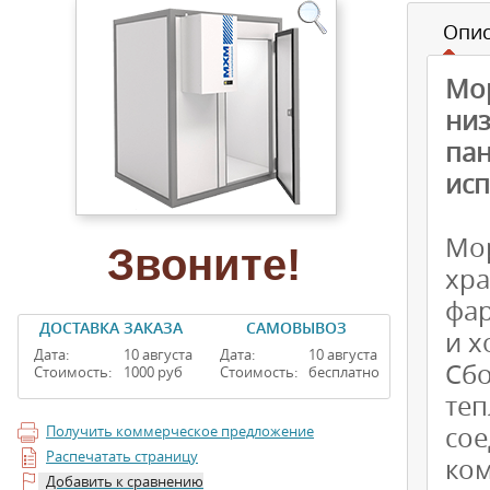
Опи
Мо
ни
пан
исп
Мо
Звоните!
хр
фар
ДОСТАВКА ЗАКАЗА
САМОВЫВОЗ
и х
Дата:
10 августа
Дата:
10 августа
Сб
Стоимость:
1000 руб
Стоимость:
бесплатно
те
со
Получить коммерческое предложение
Распечатать страницу
ко
Добавить к сравнению