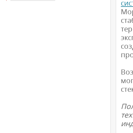
си
Мо
ст
те
эк
со
про
Во
мо
сте
Пол
те
ин