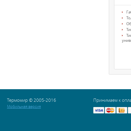
Га
То
О
Ти
Ти
унив
Термомир © 2005-2016
Принимаем к опл
Мобильная версия