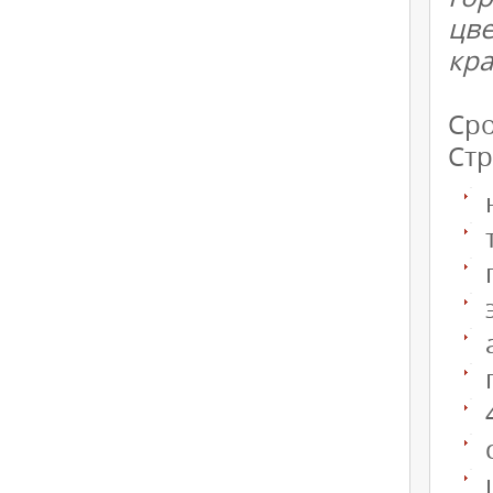
цв
кра
Сро
Стр