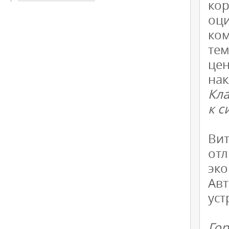
ко
оци
ко
те
це
нак
Кла
к с
Ви
от
эк
Ав
уст
Го