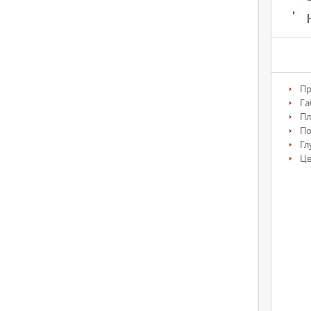
Пр
Га
Пл
По
Гл
Цв