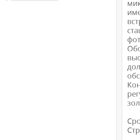
ми
име
вс
ста
фот
Об
вы
дол
обс
Ко
рег
зол
Сро
Стр