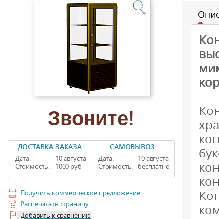
Опи
Ко
вы
ми
кор
Ко
Звоните!
хр
кон
ДОСТАВКА ЗАКАЗА
САМОВЫВОЗ
бу
Дата:
10 августа
Дата:
10 августа
ко
Стоимость:
1000 руб
Стоимость:
бесплатно
кон
Ко
Получить коммерческое предложение
Распечатать страницу
ко
Добавить к сравнению