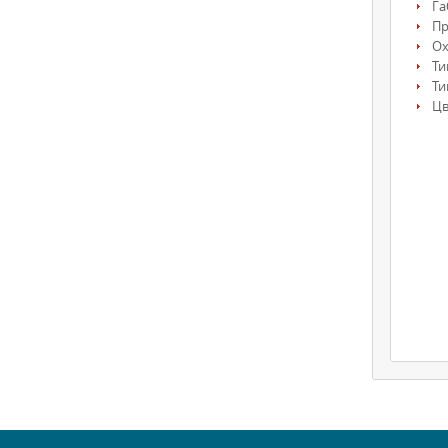
Га
П
О
Ти
Ти
Цв