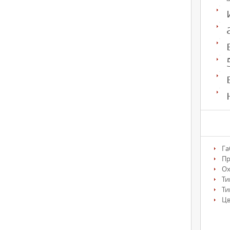
Га
П
О
Ти
Ти
Цв