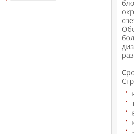
бл
ок
све
Обо
бо
ди
раз
Сро
Стр