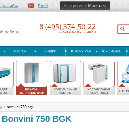
арта сайта
Ваш регион:
Москва
E-mail
8 (495) 374-50-22
ой работы
заказ и консультации
МОНТАЖ
СКИДКИ
ПОЧЕМУ МЫ?
ЮР.ЛИЦАМ
 ДЛЯ
ШКАФЫ -
ХОЛОДИЛЬНЫЕ
ХОЛОДИЛЬНЫЕ
ГЕНЕР
КТОВ
ХОЛОДИЛЬНИКИ
КАМЕРЫ
УСТАНОВКИ
еж
>
bonvini 750 bgk
Bonvini 750 BGK