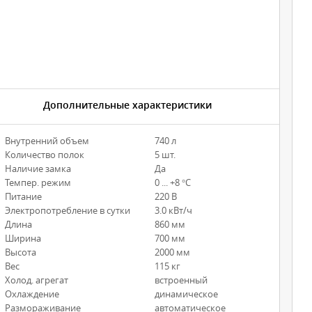
Дополнительные характеристики
Внутренний объем
740 л
Количество полок
5 шт.
Наличие замка
Да
Темпер. режим
0 ... +8 °С
Питание
220 В
Электропотребление в сутки
3.0 кВт/ч
Длина
860 мм
Ширина
700 мм
Высота
2000 мм
Вес
115 кг
Холод. агрегат
встроенный
Охлаждение
динамическое
Размораживание
автоматическое