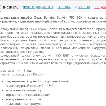
Описание
Фото и документы
Отзывы
Доставка
Бонус
Холодильные шкафы Снеж Bonvini Bonvini 750 BGK – среднетемп
управление, индикация, прочный стальной корпус, подсветка, авторазм
Холодильный шкаф Снеж серии Bonvini BGK представляет собой проф
для хранения, демонстрации и продажи различных охлажденных прод
кафе, баров и ресторанов, продуктовых павильонов на рынках, а также
Шкаф-холодильник Снеж Bonvini комплектуется встроенным холоди
контроллером с индикацией температуры, импортными материала
полимерным покрытием, полки с большой допустимой нагрузкой
распашную стеклянную дверь.
Холодильный шкаф Снеж Bonvini 750 BGK отличается большим 
современным дизайном, надежностью и долгим сроком службы. А
устройства. По желанию заказчика возможно брендирование корпуса и 
Срок гарантии – 1 год.
Страна производства – Россия
среднетемпературный холодильный шкаф
температурный режим: 0 … +8°С
встроенный компрессор
корпус из оцинкованной стали
электронный контроллер
индикация температуры