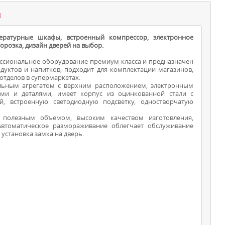
ы
ературные шкафы, встроенный компрессор, электронное
орозка, дизайн дверей на выбор.
ессиональное оборудование премиум-класса и предназначен
уктов и напитков; подходит для комплектации магазинов,
 отделов в супермаркетах.
льным агрегатом с верхним расположением, электронным
ми и деталями, имеет корпус из оцинкованной стали с
ШКАФЫ -
, встроенную светодиодную подсветку, одностворчатую
ХОЛОДИЛЬНИКИ
полезным объемом, высоким качеством изготовления,
втоматическое размораживание облегчает обслуживание
установка замка на дверь.