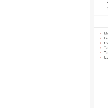
М
Га
О
Ти
Ти
Цв