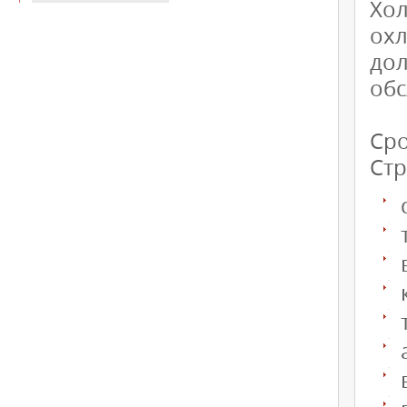
Хол
ох
дол
обс
Сро
Стр