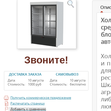
Опи
Хо
ср
бл
авт
Хол
Звоните!
и п
дл
ДОСТАВКА ЗАКАЗА
САМОВЫВОЗ
рес
Дата:
10 августа
Дата:
10 августа
Шк
Стоимость:
1000 руб
Стоимость:
бесплатно
агр
либ
Получить коммерческое предложение
Распечатать страницу
люм
Добавить к сравнению