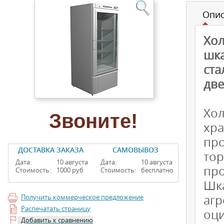
Опи
Хо
шк
ста
две
Хо
Звоните!
хр
про
ДОСТАВКА ЗАКАЗА
САМОВЫВОЗ
то
Дата:
10 августа
Дата:
10 августа
про
Стоимость:
1000 руб
Стоимость:
бесплатно
Шк
агр
Получить коммерческое предложение
Распечатать страницу
оц
Добавить к сравнению