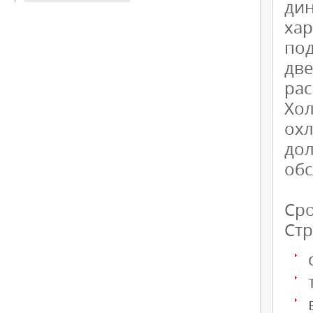
ди
ха
под
дв
ра
Хо
ох
дол
обс
Сро
Стр