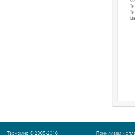
О
Ти
Ти
Цв
Термомир © 2005-2016
Принимаем к опл