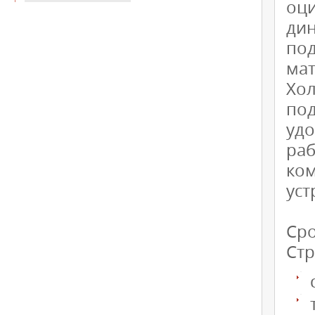
оц
ди
под
мат
Хо
по
удо
ра
ко
уст
Сро
Стр