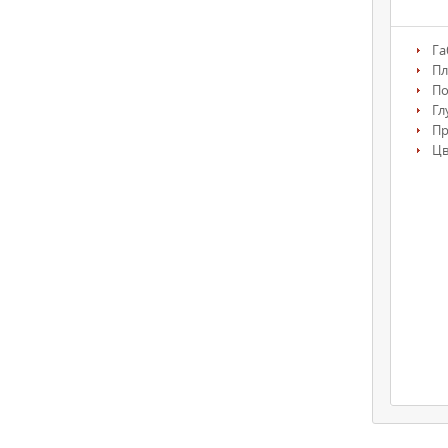
Га
Пл
По
Гл
П
Цв