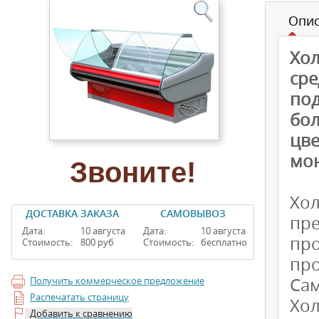
Опи
Хо
ср
под
бо
цв
мо
Звоните!
Хол
ДОСТАВКА ЗАКАЗА
САМОВЫВОЗ
пр
Дата:
10 августа
Дата:
10 августа
пр
Стоимость:
800 руб
Стоимость:
бесплатно
пр
Сам
Получить коммерческое предложение
Распечатать страницу
Хо
Добавить к сравнению