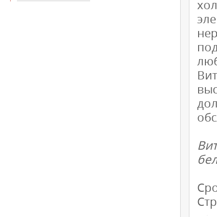
хо
эл
не
под
лю
Ви
вы
дол
обс
Ви
бел
Сро
Стр