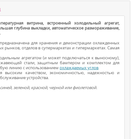
ы
мпературная витрина, встроенный холодильный агрегат,
ольшая глубина выкладки, автоматическое размораживание,
.
 предназначена для хранения и демонстрации охлажденных
х рынков, отделов в супермаркетах и гипермаркетах. Самая
лодильным агрегатом (и может подключаться к выносному),
ВИТРИНЫ ДЛЯ
ржавеющей стали, защитным бампером и комплектом для
любую линию с использованием
охлаждаемых углов
.
ПРОДУКТОВ
ся высоким качеством, экономичностью, надежностью и
бслуживание устройства.
синей, зеленой, красной, черной или фиолетовой.