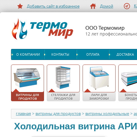
К
Добавить сайт в избранное
Домой
ООО Термомир
12 лет профессиональн
О КОМПАНИИ
КОНТАКТЫ
ОПЛАТА
ДОСТАВКА
ВИТРИНЫ ДЛЯ
СТЕЛЛАЖИ ДЛЯ
ЛАРИ ДЛЯ
БОНЕТЫ
ПРОДУКТОВ
ПРОДУКТОВ
ЗАМОРОЗКИ
ПРОДУ
главная
>
витрины для продуктов
>
витрины холодильные
>
а
Холодильная витрина
АР