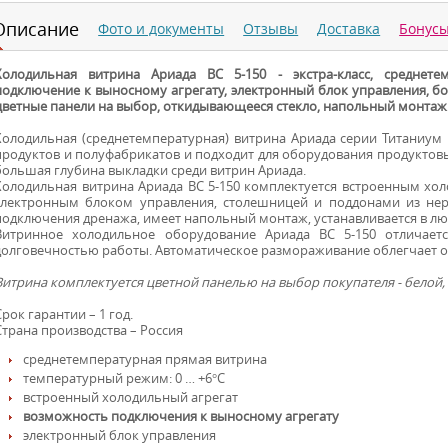
Описание
Фото и документы
Отзывы
Доставка
Бонус
Холодильная витрина Ариада ВС 5-150 - экстра-класс, среднете
подключение к выносному агрегату, электронный блок управления, б
цветные панели на выбор, откидывающееся стекло, напольный монтаж
Холодильная (среднетемпературная) витрина Ариада серии Титаниум
продуктов и полуфабрикатов и подходит для оборудования продуктовы
большая глубина выкладки среди витрин Ариада.
Холодильная витрина Ариада ВС 5-150 комплектуется встроенным хо
электронным блоком управления, столешницей и поддонами из не
подключения дренажа, имеет напольный монтаж, устанавливается в 
Витринное холодильное оборудование Ариада ВС 5-150 отличает
долговечностью работы. Автоматическое размораживание облегчает о
Витрина комплектуется цветной панелью на выбор покупателя - белой, 
Срок гарантии – 1 год.
Страна производства – Россия
среднетемпературная прямая витрина
температурный режим: 0 … +6°С
встроенный холодильный агрегат
возможность подключения к выносному агрегату
электронный блок управления