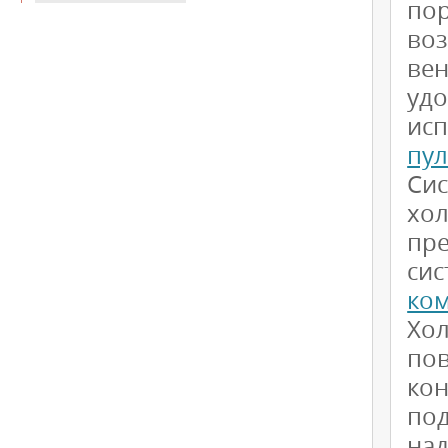
по
во
вен
уд
ис
пул
Си
хо
пре
си
ко
Хо
по
ко
по
на