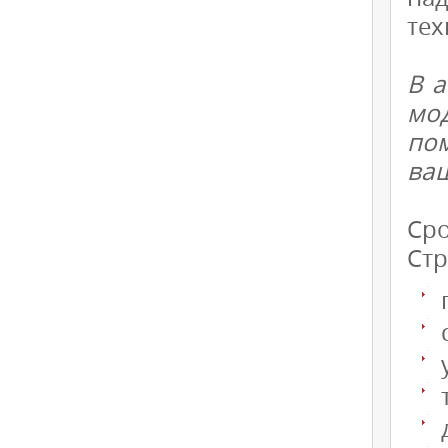
тех
В а
мо
по
ва
Сро
Стр