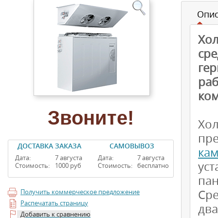
Опи
Хо
ср
гер
раб
ком
Звоните!
Хо
пр
ДОСТАВКА ЗАКАЗА
САМОВЫВОЗ
ка
Дата:
7 августа
Дата:
7 августа
ус
Стоимость:
1000 руб
Стоимость:
бесплатно
пан
Сре
Получить коммерческое предложение
Распечатать страницу
дв
Добавить к сравнению