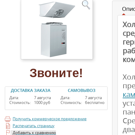
Опи
Хо
ср
гер
раб
ком
Звоните!
Хо
пр
ДОСТАВКА ЗАКАЗА
САМОВЫВОЗ
ка
Дата:
7 августа
Дата:
7 августа
ус
Стоимость:
1000 руб
Стоимость:
бесплатно
пан
Сре
Получить коммерческое предложение
Распечатать страницу
дв
Добавить к сравнению