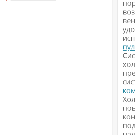
по
во
вен
уд
ис
пул
Си
хо
пре
си
ко
Хо
по
ко
по
на