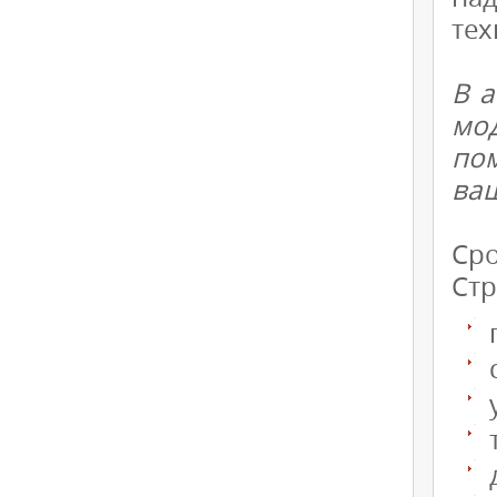
тех
В а
мо
по
ва
Сро
Стр