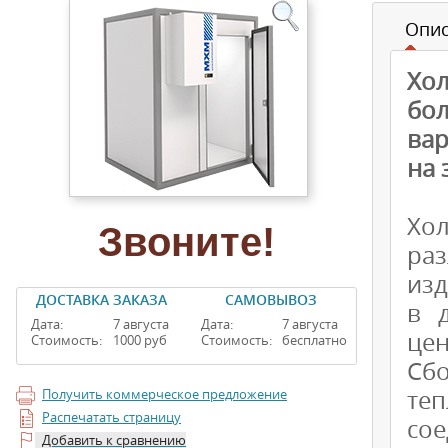
Опи
Хо
бо
вар
на 
Хо
Звоните!
ра
изд
ДОСТАВКА ЗАКАЗА
САМОВЫВОЗ
в 
Дата:
7 августа
Дата:
7 августа
цен
Стоимость:
1000 руб
Стоимость:
бесплатно
Сб
те
Получить коммерческое предложение
Распечатать страницу
со
Добавить к сравнению