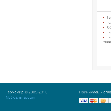
Га
То
О
Ти
Ти
унив
Термомир © 2005-2016
Принимаем к опл
Мобильная версия