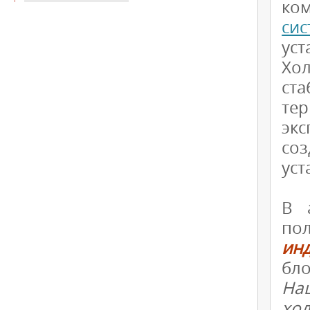
ко
си
уст
Хо
ст
те
эк
со
уст
В 
по
ин
бло
На
хо