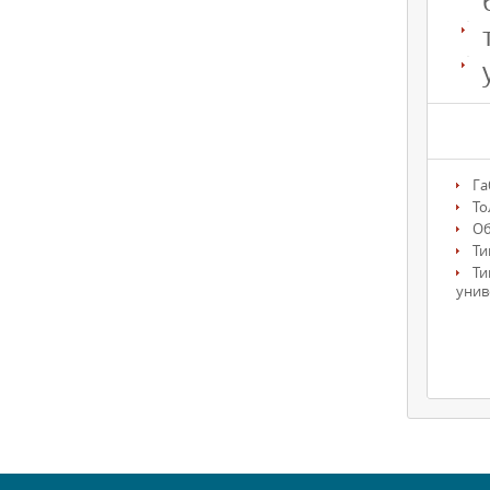
Га
То
О
Ти
Ти
унив