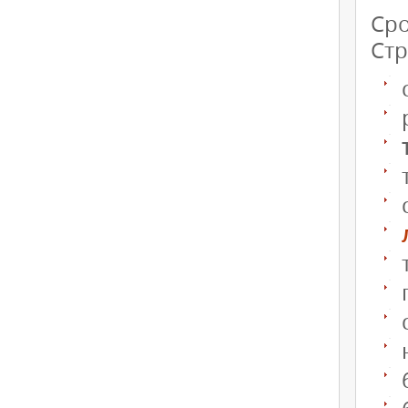
Сро
Стр