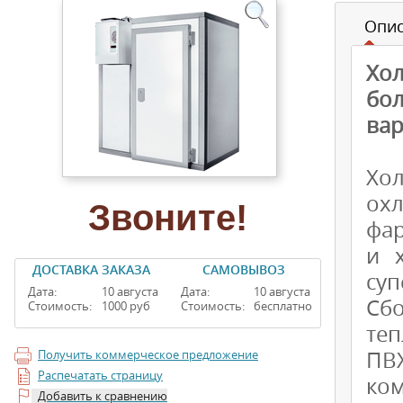
Опи
Хол
бо
вар
Хол
ох
Звоните!
фар
и х
ДОСТАВКА ЗАКАЗА
САМОВЫВОЗ
суп
Дата:
10 августа
Дата:
10 августа
Сб
Стоимость:
1000 руб
Стоимость:
бесплатно
теп
ПВ
Получить коммерческое предложение
Распечатать страницу
ко
Добавить к сравнению