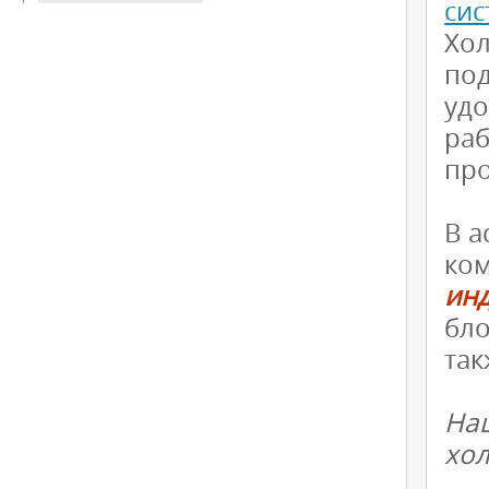
си
Хо
по
удо
ра
про
В а
ко
ин
бло
так
На
хо