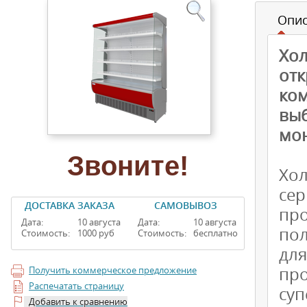
Опи
Хо
от
ком
вы
мо
Звоните!
Хо
се
ДОСТАВКА ЗАКАЗА
САМОВЫВОЗ
пр
Дата:
10 августа
Дата:
10 августа
по
Стоимость:
1000 руб
Стоимость:
бесплатно
дл
про
Получить коммерческое предложение
Распечатать страницу
суп
Добавить к сравнению