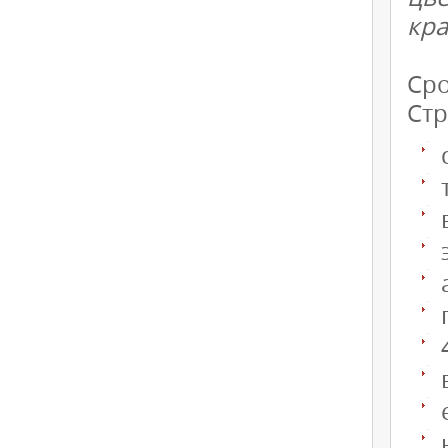
кра
Сро
Стр