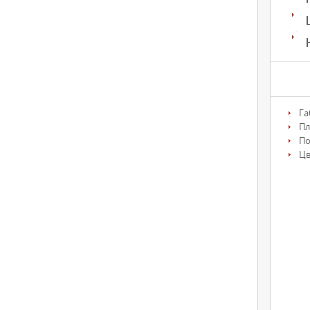
Га
Пл
По
Цв