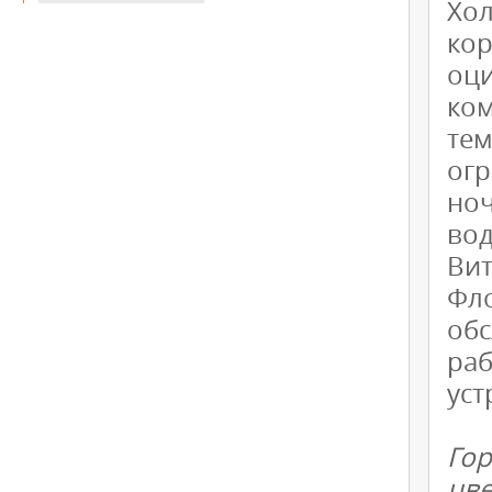
Хо
ко
оц
ко
те
ог
ноч
вод
Ви
Фл
об
ра
уст
Го
цв