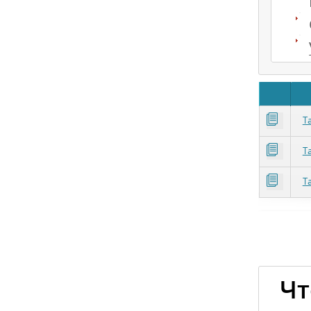
Т
Т
Т
Чт