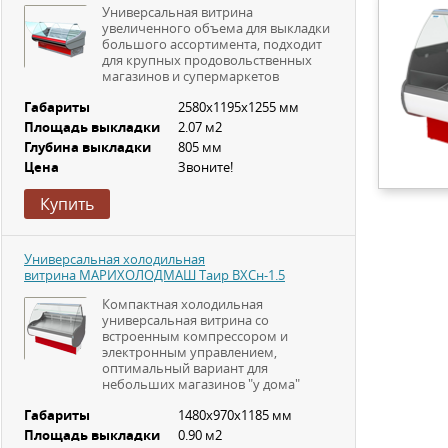
Универсальная витрина
увеличенного объема для выкладки
большого ассортимента, подходит
для крупных продовольственных
магазинов и супермаркетов
Габариты
2580х1195х1255 мм
Площадь выкладки
2.07 м2
Глубина выкладки
805 мм
Цена
Звоните!
Купить
Универсальная холодильная
витрина МАРИХОЛОДМАШ Таир ВХСн-1.5
Компактная холодильная
универсальная витрина со
встроенным компрессором и
электронным управлением,
оптимальный вариант для
небольших магазинов "у дома"
Габариты
1480х970х1185 мм
Площадь выкладки
0.90 м2