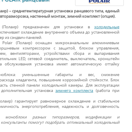
аир) – среднетемпературная установка ранцевого типа, единый
 авторазморозка, настенный монтаж, зимний комплект (опция).
r (Полаир) предназначен для установки в
холодильные
беспечивает охлаждение внутреннего объема до установленной
ер из сэндвич-панелей.
 Polair (Полаир) оснащен микроканальным алюминиевым
оршневым компрессором с защитой, блоком управления,
елем, вентиляторами, устройствами сбора и выпаривания
ХОЛОДИЛЬНЫЕ
ветильник LED, сетевой соединитель, выключатель, кронштейн
а обслуживания установка имеет автоматическую оттайку
УСТАНОВКИ
оноблока: уменьшенные габариты и вес, снижение
расхода хладагента, повышение коррозийной стойкости. Блок
асть стенной панели холодильной камеры. Для эксплуатации
 дополнительная установка
зимнего комплекта
(работа при
Полаир) гарантирует равномерное охлаждение и стабильное
омичность энергопотребления, надежность и долговечность
ны моноблоки разных типоразмеров, модификации и
 консультанты помогут подобрать оптимальный холодильный