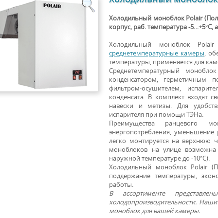
Холодильный моноблок Polair (Пол
корпус, раб. температура -5…+5°С,
Холодильный моноблок Polai
среднетемпературные камеры
, о
температуры, применяется для кам
Среднетемпературный моноблок
конденсатором, герметичным п
фильтром-осушителем, испарит
конденсата. В комплект входят с
навески и метизы. Для удобств
испарителя при помощи ТЭНа.
Преимущества ранцевого м
энергопотребления, уменьшение 
легко монтируется на верхнюю ч
моноблоков на улице возможна
наружной температуре до -10°С).
Холодильный моноблок Polair (
поддержание температуры, экон
работы.
В ассортименте представле
холодопроизводительности. Наши
моноблок для вашей камеры.