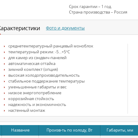
Срок гарантии – 1 год.
Страна производства – Россия
Характеристики
Фото и документы
среднетемпературный ранцевый моноблок
температурный режим: -5…+5°С
для камер из сэндвич-панелей
автоматическая оттайка
зимний комплект (опция)
высокая холодопроизводительность
стабильное поддержание температуры
уменьшенные габариты и вес
низкое энергопотребление
коррозийная стойкость
надежность и экономичность
настенный монтаж
Название
Произв-ть по холоду, Вт
Габариты, мм