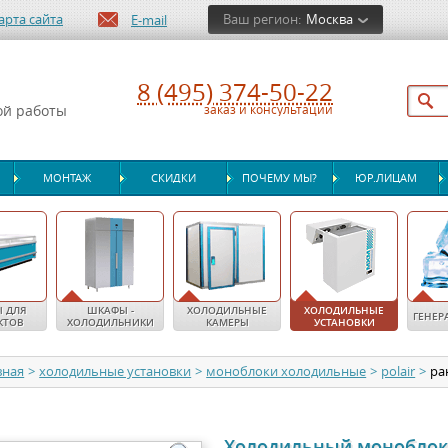
арта сайта
Ваш регион:
Москва
E-mail
8 (495) 374-50-22
ой работы
заказ и консультации
МОНТАЖ
СКИДКИ
ПОЧЕМУ МЫ?
ЮР.ЛИЦАМ
 ДЛЯ
ШКАФЫ -
ХОЛОДИЛЬНЫЕ
ХОЛОДИЛЬНЫЕ
ГЕНЕР
КТОВ
ХОЛОДИЛЬНИКИ
КАМЕРЫ
УСТАНОВКИ
вная
>
холодильные установки
>
моноблоки холодильные
>
polair
>
ра
Холодильный моноблок