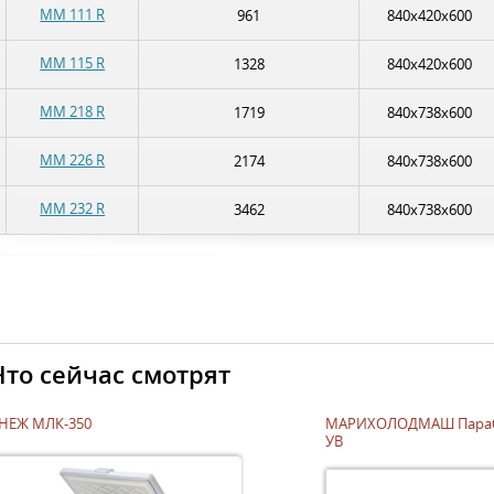
MM 111 R
961
840х420х600
MM 115 R
1328
840х420х600
MM 218 R
1719
840х738х600
MM 226 R
2174
840х738х600
MM 232 R
3462
840х738х600
Что сейчас смотрят
НЕЖ МЛК-350
МАРИХОЛОДМАШ Параб
УВ