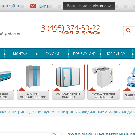
арта сайта
Ваш регион:
Москва
E-mail
8 (495) 374-50-22
ой работы
заказ и консультации
МОНТАЖ
СКИДКИ
ПОЧЕМУ МЫ?
ЮР.ЛИЦАМ
 ДЛЯ
ШКАФЫ -
ХОЛОДИЛЬНЫЕ
ХОЛОДИЛЬНЫЕ
ГЕНЕР
КТОВ
ХОЛОДИЛЬНИКИ
КАМЕРЫ
УСТАНОВКИ
вная
>
витрины для продуктов
>
витрины холодильные
>
марихолодм
Холодильная витрина