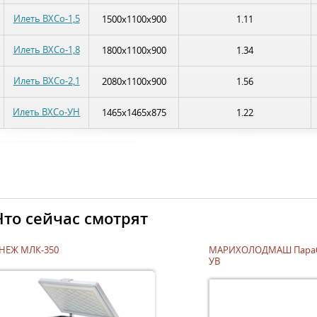
Илеть ВХСо-1,5
1500х1100х900
1.11
Илеть ВХСо-1,8
1800х1100х900
1.34
Илеть ВХСо-2,1
2080х1100х900
1.56
Илеть ВХСо-УН
1465х1465х875
1.22
Что сейчас смотрят
НЕЖ МЛК-350
МАРИХОЛОДМАШ Параб
УВ