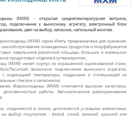
одмаш (МХМ) - открытая среднетемпературная витрина,
ор, подключение к выносному агрегату, электронный блок
раживание, цвет на выбор, запасник, напольный монтаж.
арихолодмаш (МХМ) серии Илеть предназначена для хранения,
е самообслуживания охлажденных продуктов и полуфабрикатов
рговых павильонов различной площади, больших и маленьких
акже продуктовых отделов в супермаркетах.
ВИТРИНЫ ДЛЯ
аш (МХМ) имеет корпус из окрашенной оцинкованной стали,
ПРОДУКТОВ
foss/Tecumseh (возможно подключение выносного агрегата),
 с индикацией температуры, поддонами и столешницей из
альным стеклом и запасником.
вание Марихолодмаш (МХМ) отличается высоким качеством,
 долговечностью работы. Автоматическое размораживание
а.
, соединяются в линию, дополняются угловыми элементами,
на выбор покупателя - белой, синей, зеленой, красной или