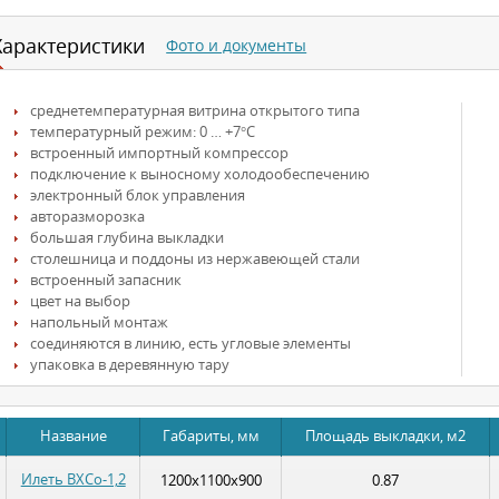
Характеристики
Фото и документы
среднетемпературная витрина открытого типа
температурный режим: 0 … +7°С
встроенный импортный компрессор
подключение к выносному холодообеспечению
электронный блок управления
авторазморозка
большая глубина выкладки
столешница и поддоны из нержавеющей стали
встроенный запасник
цвет на выбор
напольный монтаж
соединяются в линию, есть угловые элементы
упаковка в деревянную тару
Название
Габариты, мм
Площадь выкладки, м2
Илеть ВХСо-1,2
1200х1100х900
0.87