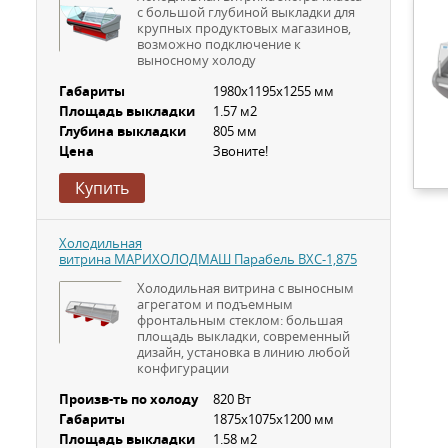
с большой глубиной выкладки для
крупных продуктовых магазинов,
возможно подключение к
выносному холоду
Габариты
1980х1195х1255 мм
Площадь выкладки
1.57 м2
Глубина выкладки
805 мм
Цена
Звоните!
Купить
Холодильная
витрина МАРИХОЛОДМАШ Парабель ВХС-1,875
Холодильная витрина с выносным
агрегатом и подъемным
фронтальным стеклом: большая
площадь выкладки, современный
дизайн, установка в линию любой
конфигурации
Произв-ть по холоду
820 Вт
Габариты
1875х1075х1200 мм
Площадь выкладки
1.58 м2