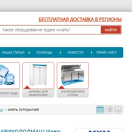
БЕСПЛАТНАЯ ДОСТАВКА В РЕГИОНЫ
НАШИ СТАТЬИ
ПОМОЩЬ
НОВОСТИ
ПРАЙС-ЛИСТ
ШКАФЫ ДЛЯ
ОХЛАЖДАЕМЫЕ
АТОРЫ ЛЬДА
ЗАМОРОЗКИ
СТОЛЫ
аш
>
илеть (открытая)
 МАРИХОЛОДМАШ Илеть