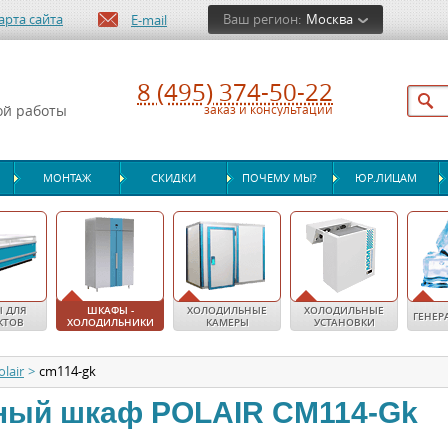
арта сайта
Ваш регион:
Москва
E-mail
8 (495) 374-50-22
ой работы
заказ и консультации
МОНТАЖ
СКИДКИ
ПОЧЕМУ МЫ?
ЮР.ЛИЦАМ
 ДЛЯ
ШКАФЫ -
ХОЛОДИЛЬНЫЕ
ХОЛОДИЛЬНЫЕ
ГЕНЕР
КТОВ
ХОЛОДИЛЬНИКИ
КАМЕРЫ
УСТАНОВКИ
olair
>
cm114-gk
ный шкаф
POLAIR
CM114-Gk