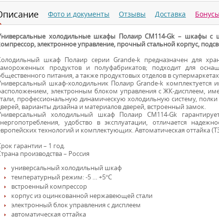
Описание
Фото и документы
Отзывы
Доставка
Бонус
Универсальные холодильные шкафы Полаир CM114-Gk – шкафы с 
компрессор, электронное управление, прочный стальной корпус, подсв
Холодильный шкаф Полаир серии Grande-k предназначен для хран
замороженных продуктов и полуфабрикатов; подходит для оснащ
общественного питания, а также продуктовых отделов в супермаркетах
Универсальный шкаф-холодильник Полаир Grande-k комплектуется 
расположением, электронным блоком управления с ЖК-дисплеем, им
стали, профессиональную динамическую холодильную систему, полки с 
дверей, варианты дизайна и материалов дверей, встроенный замок.
Универсальный холодильный шкаф Полаир CM114-Gk гарантирует
энергопотребления, удобство в эксплуатации, отличается надеж
европейских технологий и комплектующих. Автоматическая оттайка (ТЭ
Срок гарантии – 1 год.
Страна производства – Россия
универсальный холодильный шкаф
температурный режим: -5 … +5°С
встроенный компрессор
корпус из оцинкованной нержавеющей стали
электронный блок управления с дисплеем
автоматическая оттайка