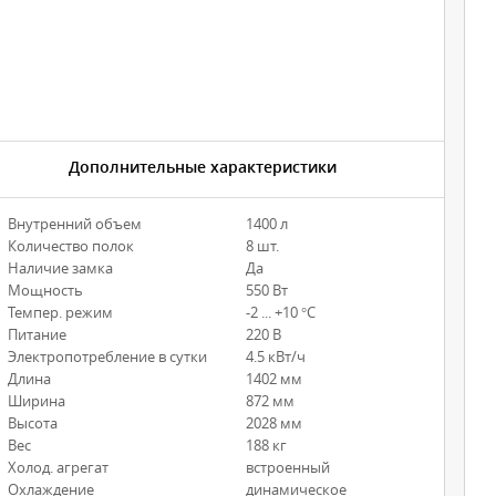
Дополнительные характеристики
Внутренний объем
1400 л
Количество полок
8 шт.
Наличие замка
Да
Мощность
550 Вт
Темпер. режим
-2 ... +10 °С
Питание
220 В
Электропотребление в сутки
4.5 кВт/ч
Длина
1402 мм
Ширина
872 мм
Высота
2028 мм
Вес
188 кг
Холод. агрегат
встроенный
Охлаждение
динамическое