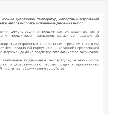
ы
широким диапазоном температур, импортный встроенный
етка, авторазморозка, исполнение дверей на выбор.
ения, демонстрации и продажи как охлажденных, так и
ения продуктовых павильонов, магазинов, предприятий
.
импортным встроенным холодильным агрегатом с верхним
еет цельнозаливной корпус из оцинкованной нержавеющей
ШКАФЫ -
нагрузкой до 40 кг, подсветку, автоматическое закрывание
ХОЛОДИЛЬНИКИ
 стабильное поддержание температуры, экономичность
ностью и долговечностью работы, создан с применением
Н) облегчает обслуживание устройства.