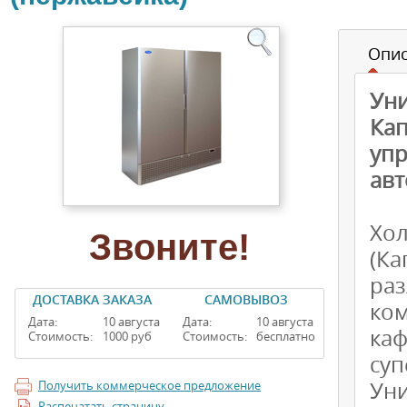
Опи
Ун
Ка
уп
авт
Хо
Звоните!
(К
ра
ДОСТАВКА ЗАКАЗА
САМОВЫВОЗ
ко
Дата:
10 августа
Дата:
10 августа
ка
Стоимость:
1000 руб
Стоимость:
бесплатно
суп
Ун
Получить коммерческое предложение
Распечатать страницу