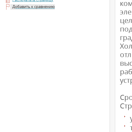
ко
Добавить к сравнению
эл
це
под
гра
Хо
от
выс
ра
уст
Сро
Стр