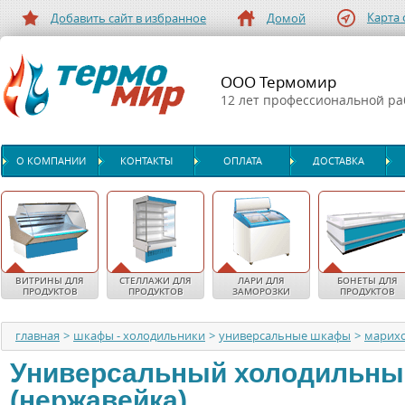
Карта 
Добавить сайт в избранное
Домой
ООО Термомир
12 лет профессиональной р
О КОМПАНИИ
КОНТАКТЫ
ОПЛАТА
ДОСТАВКА
ВИТРИНЫ ДЛЯ
СТЕЛЛАЖИ ДЛЯ
ЛАРИ ДЛЯ
БОНЕТЫ ДЛЯ
ПРОДУКТОВ
ПРОДУКТОВ
ЗАМОРОЗКИ
ПРОДУКТОВ
главная
>
шкафы - холодильники
>
универсальные шкафы
>
марих
Универсальный холодильны
(нержавейка)