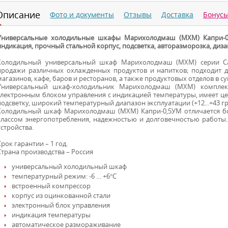
Описание
Фото и документы
Отзывы
Доставка
Бонус
Универсальные холодильные шкафы Марихолодмаш (МХМ) Капри-0,5
индикация, прочный стальной корпус, подсветка, авторазморозка, диза
Холодильный универсальный шкаф Марихолодмаш (МХМ) серии Capr
продажи различных охлажденных продуктов и напитков; подходит д
магазинов, кафе, баров и ресторанов, а также продуктовых отделов в с
Универсальный шкаф-холодильник Марихолодмаш (МХМ) комплек
электронным блоком управления с индикацией температуры, имеет це
подсветку, широкий температурный диапазон эксплуатации (+12...+43 гр
Холодильный шкаф Марихолодмаш (МХМ) Капри-0,5УМ отличается б
классом энергопотребления, надежностью и долговечностью работы
устройства.
Срок гарантии – 1 год.
Страна производства – Россия
универсальный холодильный шкаф
температурный режим: -6 … +6°С
встроенный компрессор
корпус из оцинкованной стали
электронный блок управления
индикация температуры
автоматическое размораживание