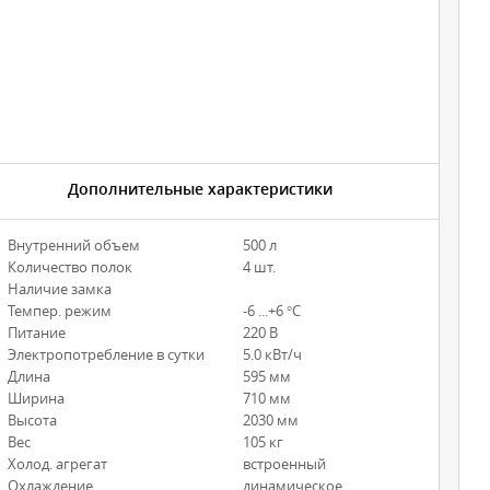
Дополнительные характеристики
Внутренний объем
500 л
Количество полок
4 шт.
Наличие замка
Темпер. режим
-6 ...+6 °С
Питание
220 В
Электропотребление в сутки
5.0 кВт/ч
Длина
595 мм
Ширина
710 мм
Высота
2030 мм
Вес
105 кг
Холод. агрегат
встроенный
Охлаждение
динамическое