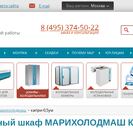
арта сайта
Ваш регион:
Москва
E-mail
8 (495) 374-50-22
ой работы
заказ и консультации
МОНТАЖ
СКИДКИ
ПОЧЕМУ МЫ?
ЮР.ЛИЦАМ
 ДЛЯ
ШКАФЫ -
ХОЛОДИЛЬНЫЕ
ХОЛОДИЛЬНЫЕ
ГЕНЕР
КТОВ
ХОЛОДИЛЬНИКИ
КАМЕРЫ
УСТАНОВКИ
арихолодмаш
>
капри-0,5ум
ный шкаф
МАРИХОЛОДМАШ
К