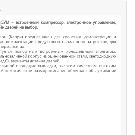
ы
УМ – встроенный компрессор, электронное управление,
йн дверей на выбор.
i (Капри) предназначен для хранения, демонстрации и
ля комплектации продуктовых павильонов на рынках, для
упермаркетах.
туется импортным встроенным холодильным агрегатом,
льнозаливной корпус из оцинкованной стали, светодиодную
ШКАФЫ -
ад.С), варианты дизайна дверей.
ольшой площадью выкладки, высоким качеством, высоким
ХОЛОДИЛЬНИКИ
. Автоматическое размораживание облегчает обслуживание