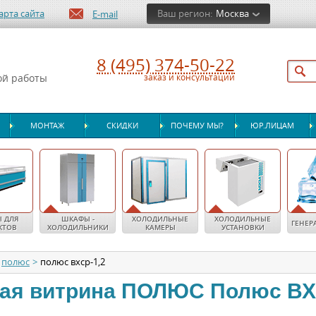
арта сайта
Ваш регион:
Москва
E-mail
8 (495) 374-50-22
ой работы
заказ и консультации
МОНТАЖ
СКИДКИ
ПОЧЕМУ МЫ?
ЮР.ЛИЦАМ
 ДЛЯ
ШКАФЫ -
ХОЛОДИЛЬНЫЕ
ХОЛОДИЛЬНЫЕ
ГЕНЕР
КТОВ
ХОЛОДИЛЬНИКИ
КАМЕРЫ
УСТАНОВКИ
полюс
>
полюс вхср-1,2
ая витрина
ПОЛЮС
Полюс ВХ