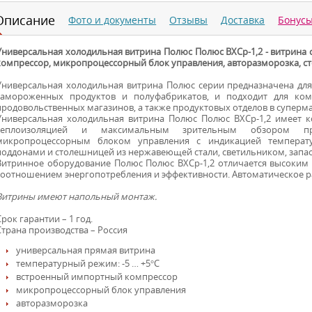
Описание
Фото и документы
Отзывы
Доставка
Бонус
Универсальная холодильная витрина Полюс Полюс ВХСр-1,2 - витрин
компрессор, микропроцессорный блок управления, авторазморозка, ст
Универсальная холодильная витрина Полюс серии предназначена для
замороженных продуктов и полуфабрикатов, и подходит для ко
продовольственных магазинов, а также продуктовых отделов в суперма
Универсальная холодильная витрина Полюс Полюс ВХСр-1,2 имеет к
теплоизоляцией и максимальным зрительным обзором про
микропроцессорным блоком управления с индикацией температу
поддонами и столешницей из нержавеющей стали, светильником, зап
Витринное оборудование Полюс Полюс ВХСр-1,2 отличается высоким
соотношением энергопотребления и эффективности. Автоматическое р
Витрины имеют напольный монтаж.
Срок гарантии – 1 год.
Страна производства – Россия
универсальная прямая витрина
температурный режим: -5 … +5°С
встроенный импортный компрессор
микропроцессорный блок управления
авторазморозка