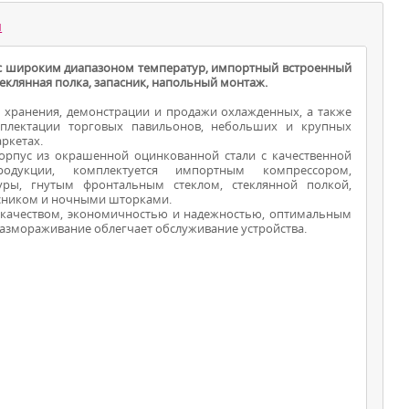
ы
а с широким диапазоном температур, импортный встроенный
еклянная полка, запасник, напольный монтаж.
 хранения, демонстрации и продажи охлажденных, а также
мплектации торговых павильонов, небольших и крупных
ркетах.
орпус из окрашенной оцинкованной стали с качественной
дукции, комплектуется импортным компрессором,
ВИТРИНЫ ДЛЯ
ры, гнутым фронтальным стеклом, стеклянной полкой,
асником и ночными шторками.
ПРОДУКТОВ
 качеством, экономичностью и надежностью, оптимальным
азмораживание облегчает обслуживание устройства.