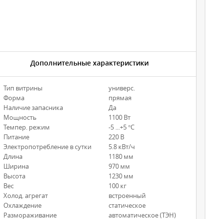
Дополнительные характеристики
Тип витрины
универс.
Форма
прямая
Наличие запасника
Да
Мощность
1100 Вт
Темпер. режим
-5 ...+5 °С
Питание
220 В
Электропотребление в сутки
5.8 кВт/ч
Длина
1180 мм
Ширина
970 мм
Высота
1230 мм
Вес
100 кг
Холод. агрегат
встроенный
Охлаждение
статическое
Размораживание
автоматическое (ТЭН)