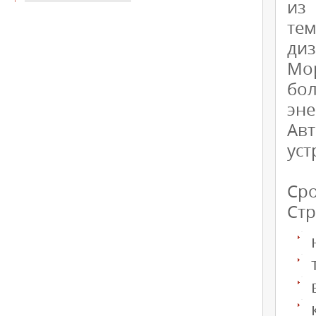
из
тем
диз
Мо
бо
эн
Ав
уст
Сро
Стр