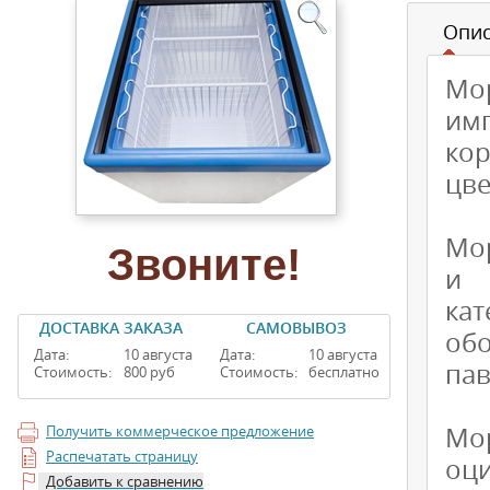
Опи
Мо
имп
кор
цве
Мо
Звоните!
и 
ка
ДОСТАВКА ЗАКАЗА
САМОВЫВОЗ
об
Дата:
10 августа
Дата:
10 августа
пав
Стоимость:
800 руб
Стоимость:
бесплатно
Мо
Получить коммерческое предложение
Распечатать страницу
оц
Добавить к сравнению