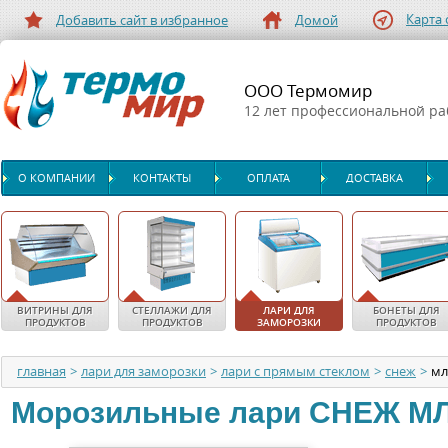
Карта 
Добавить сайт в избранное
Домой
ООО Термомир
12 лет профессиональной р
О КОМПАНИИ
КОНТАКТЫ
ОПЛАТА
ДОСТАВКА
ВИТРИНЫ ДЛЯ
СТЕЛЛАЖИ ДЛЯ
ЛАРИ ДЛЯ
БОНЕТЫ ДЛЯ
ПРОДУКТОВ
ПРОДУКТОВ
ЗАМОРОЗКИ
ПРОДУКТОВ
главная
>
лари для заморозки
>
лари с прямым стеклом
>
снеж
>
мл
Морозильные лари
СНЕЖ
МЛ