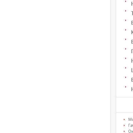
М
Га
О