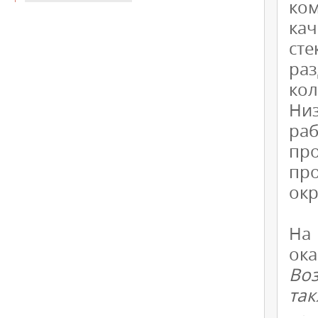
ко
ка
ст
раз
кол
Ни
ра
пр
пр
окр
На
ок
Воз
так