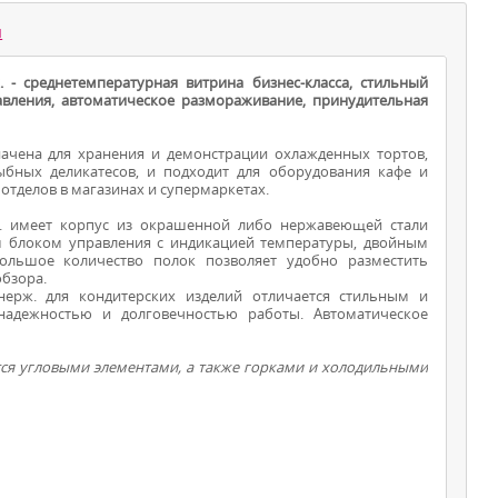
ы
 - среднетемпературная витрина бизнес-класса, стильный
вления, автоматическое размораживание, принудительная
ачена для хранения и демонстрации охлажденных тортов,
ыбных деликатесов, и подходит для оборудования кафе и
 отделов в магазинах и супермаркетах.
ВИТРИНЫ ДЛЯ
ж. имеет корпус из окрашенной либо нержавеющей стали
ым блоком управления с индикацией температуры, двойным
ПРОДУКТОВ
Большое количество полок позволяет удобно разместить
бзора.
ерж. для кондитерских изделий отличается стильным и
надежностью и долговечностью работы. Автоматическое
ся угловыми элементами, а также горками и холодильными