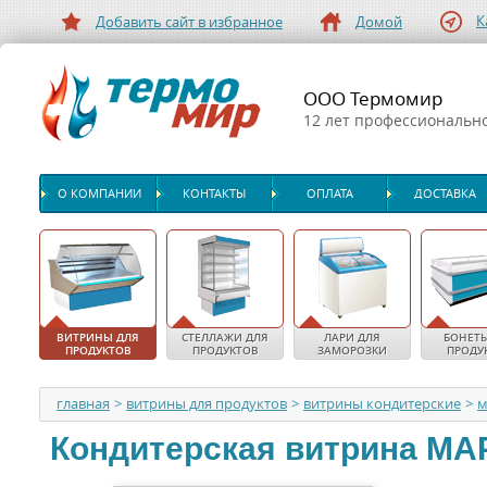
К
Добавить сайт в избранное
Домой
ООО Термомир
12 лет профессиональн
О КОМПАНИИ
КОНТАКТЫ
ОПЛАТА
ДОСТАВКА
ВИТРИНЫ ДЛЯ
СТЕЛЛАЖИ ДЛЯ
ЛАРИ ДЛЯ
БОНЕТЫ
ПРОДУКТОВ
ПРОДУКТОВ
ЗАМОРОЗКИ
ПРОДУ
главная
>
витрины для продуктов
>
витрины кондитерские
>
м
Кондитерская витрина
МА