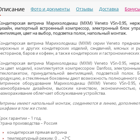
Описание
Фото и документы
Отзывы
Доставка
Бонус
Кондитерская витрина Марихолодмаш (МХМ) Veneto VSn-0.95, нерж.
дизайн, импортный встроенный компрессор, электронный блок упра
вентиляция, цвет на выбор, подсветка полок, напольный монтаж.
Кондитерская витрина Марихолодмаш (МХМ) серии Veneto предназн
пирожных и других кондитерских изделий, сэндвичей, мясных и р
ресторанов, баров и кофеен, а также кондитерских и гастрономических
Кондитерская витрина Марихолодмаш (МХМ) Veneto VSn-0.95, нер
(см.цвет модели), комплектуется компрессором Danfoss, электронн
стеклопакетом, принудительной вентиляцией, подсветкой полок. 
продукцию, а стеклянные боковины дают возможность полноценного о
Витринное оборудование Марихолодмаш (МХМ) Veneto VSn-0.95, н
разнообразным дизайном, высоким качеством, экономичностью, 
размораживание облегчает обслуживание устройства.
Витрины имеют напольный монтаж, соединяются в линию, дополняют
шкафами в том же стиле.
Срок гарантии – 1 год.
Страна производства – Россия
кондитерская прямая витрина
температурный режим: 0 … +7°С