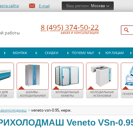
арта сайта
Ваш регион:
Москва
E-mail
8 (495) 374-50-22
ой работы
заказ и консультации
МОНТАЖ
СКИДКИ
ПОЧЕМУ МЫ?
ЮР.ЛИЦАМ
 ДЛЯ
ШКАФЫ -
ХОЛОДИЛЬНЫЕ
ХОЛОДИЛЬНЫЕ
ГЕНЕР
КТОВ
ХОЛОДИЛЬНИКИ
КАМЕРЫ
УСТАНОВКИ
арихолодмаш
>
veneto vsn-0.95, нерж.
РИХОЛОДМАШ
Veneto VSn-0.9